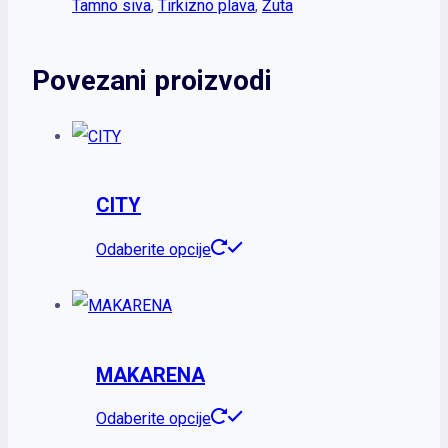
Tamno siva
,
Tirkizno plava
,
Žuta
Povezani proizvodi
CITY
Ovaj
Odaberite opcije
proizvod
ima
više
MAKARENA
varijanti.
Opcije
Ovaj
Odaberite opcije
mogu