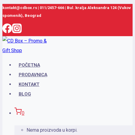
Skip
kontakt@cdbox.rs
|
011/2457-666
|
Bul. kralja Aleksandra 124 (Vukov
spomenik), Beograd
to
content
POČETNA
PRODAVNICA
KONTAKT
BLOG
0
Nema proizvoda u korpi.