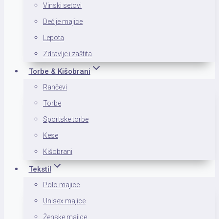
Vinski setovi
Dečije majice
Lepota
Zdravlje i zaštita
Torbe & Kišobrani
Rančevi
Torbe
Sportske torbe
Kese
Kišobrani
Tekstil
Polo majice
Unisex majice
Ženske majice