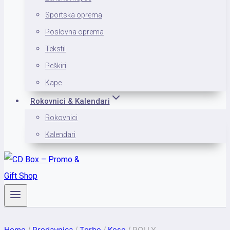
Sportska oprema
Poslovna oprema
Tekstil
Peškiri
Kape
Rokovnici & Kalendari
Rokovnici
Kalendari
Home
/
Prodavnica
/
Torbe
/
Kese
/
POLLY