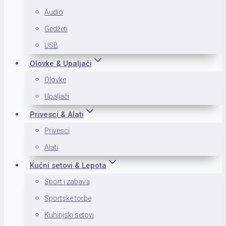
Audio
Gedžeti
USB
Olovke & Upaljači
Olovke
Upaljači
Privesci & Alati
Privesci
Alati
Kućni setovi & Lepota
Sport i zabava
Sportske torbe
Kuhinjski setovi