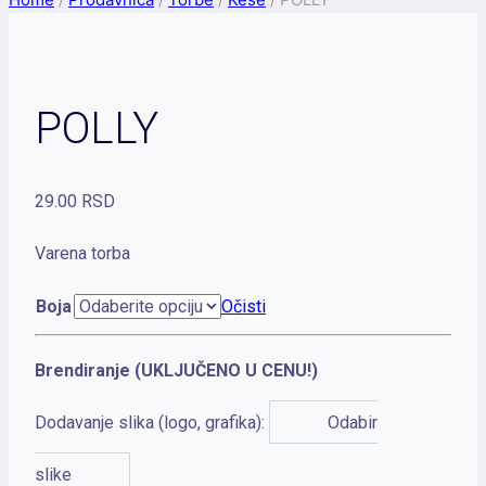
POLLY
29.00
RSD
Varena torba
Boja
Očisti
Brendiranje (UKLJUČENO U CENU!)
Dodavanje slika (logo, grafika):
Odabir
slike