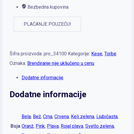
Bezbedna kupovina
PLAĆANJE POUZEĆU!
Šifra proizvoda:
pro_34100
Kategorije:
Kese
,
Torbe
Oznaka:
Brendiranje nije uključeno u cenu
Dodatne informacije
Dodatne informacije
Bela
,
Bež
,
Crna
,
Crvena
,
Keli zelena
,
Ljubičasta
,
Boja
Oranž
,
Pink
,
Plava
,
Rojal plava
,
Svetlo zelena
,