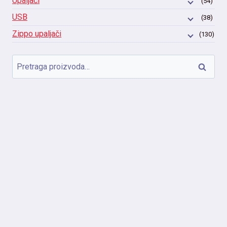
Upaljači
(54)
USB
(38)
Zippo upaljači
(130)
Pretraga
Pretraži
za: