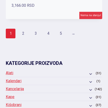
3,166.00
RSD
Nema na stanju!
1
2
3
4
5
→
KATEGORIJE PROIZVODA
Alati
(51)
Kalendari
(1)
Kancelarija
(142)
Kape
(31)
Kišobrani
(37)