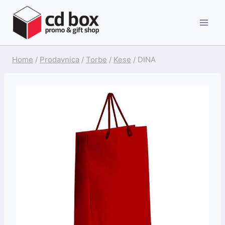
Skip
to
content
Home
/
Prodavnica
/
Torbe
/
Kese
/
DINA