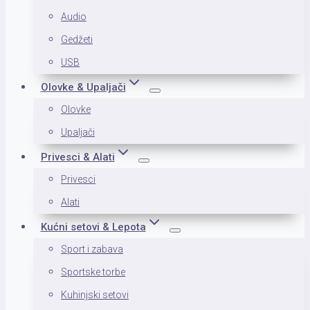
Audio
Gedžeti
USB
Olovke & Upaljači
Olovke
Upaljači
Privesci & Alati
Privesci
Alati
Kućni setovi & Lepota
Sport i zabava
Sportske torbe
Kuhinjski setovi