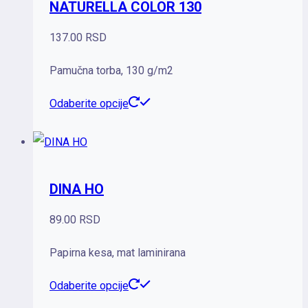
NATURELLA COLOR 130
varijanti.
Opcije
137.00
RSD
mogu
Pamučna torba, 130 g/m2
biti
izabrane
Ovaj
Odaberite opcije
na
proizvod
stranici
ima
proizvoda.
više
DINA HO
varijanti.
Opcije
89.00
RSD
mogu
Papirna kesa, mat laminirana
biti
izabrane
Ovaj
Odaberite opcije
na
proizvod