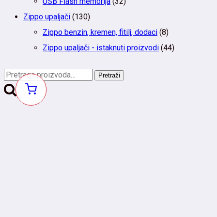
USB Flash memorija
(32)
Zippo upaljači
(130)
Zippo benzin, kremen, fitilj, dodaci
(8)
Zippo upaljači - istaknuti proizvodi
(44)
Pretraga
Pretraži
za:
Dobro došli
POVEŽITE SE SA NAMA