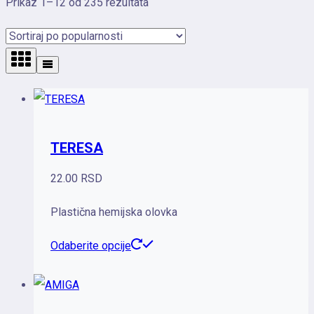
Sortirano
Prikaz 1–12 od 235 rezultata
po
popularnosti
TERESA
22.00
RSD
Plastična hemijska olovka
Ovaj
Odaberite opcije
proizvod
ima
više