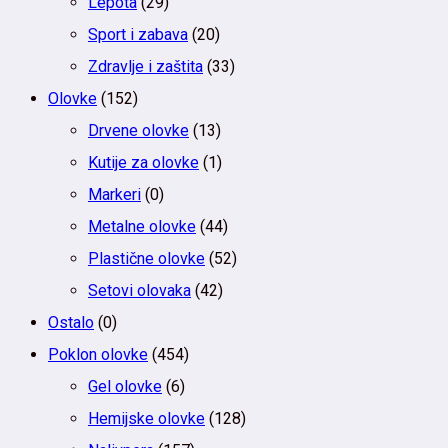
Lepota
(29)
Sport i zabava
(20)
Zdravlje i zaštita
(33)
Olovke
(152)
Drvene olovke
(13)
Kutije za olovke
(1)
Markeri
(0)
Metalne olovke
(44)
Plastične olovke
(52)
Setovi olovaka
(42)
Ostalo
(0)
Poklon olovke
(454)
Gel olovke
(6)
Hemijske olovke
(128)