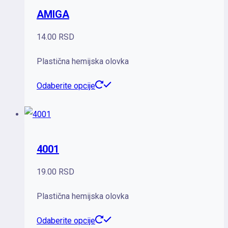
AMIGA
varijanti.
Opcije
14.00
RSD
mogu
Plastična hemijska olovka
biti
izabrane
Ovaj
Odaberite opcije
na
proizvod
stranici
ima
proizvoda.
više
4001
varijanti.
Opcije
19.00
RSD
mogu
Plastična hemijska olovka
biti
izabrane
Ovaj
Odaberite opcije