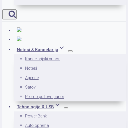
Notesi & Kancelarija
Kancelarijski pribor
Notesi
Agende
Satovi
Promo pultovi i panoi
Tehnologija & USB
Power Bank
Auto oprema