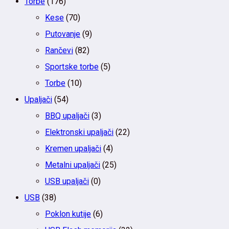
Torbe
(176)
Kese
(70)
Putovanje
(9)
Rančevi
(82)
Sportske torbe
(5)
Torbe
(10)
Upaljači
(54)
BBQ upaljači
(3)
Elektronski upaljači
(22)
Kremen upaljači
(4)
Metalni upaljači
(25)
USB upaljači
(0)
USB
(38)
Poklon kutije
(6)