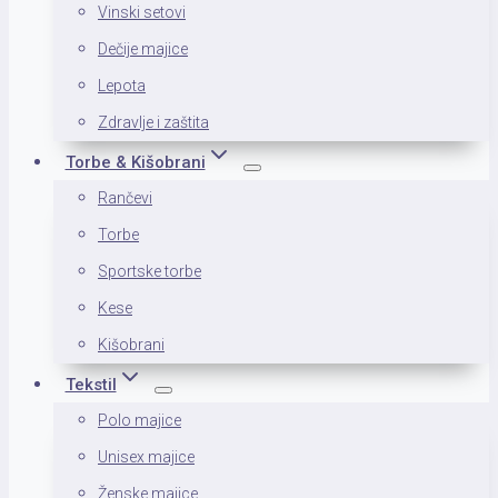
Vinski setovi
Dečije majice
Lepota
Zdravlje i zaštita
Torbe & Kišobrani
Rančevi
Torbe
Sportske torbe
Kese
Kišobrani
Tekstil
Polo majice
Unisex majice
Ženske majice