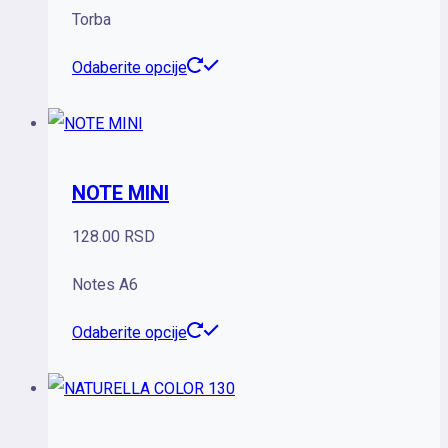
Torba
biti
izabrane
Ovaj
Odaberite opcije
na
proizvod
stranici
ima
proizvoda.
više
NOTE MINI
varijanti.
Opcije
128.00
RSD
mogu
Notes A6
biti
izabrane
Ovaj
Odaberite opcije
na
proizvod
stranici
ima
proizvoda.
više