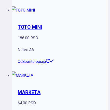
na
proizvod
stranici
ima
proizvoda.
više
TOTO MINI
varijanti.
Opcije
186.00
RSD
mogu
Notes A6
biti
izabrane
Ovaj
Odaberite opcije
na
proizvod
stranici
ima
proizvoda.
više
MARKETA
varijanti.
Opcije
64.00
RSD
mogu