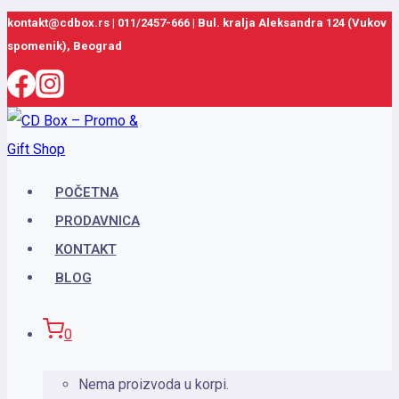
Skip
kontakt@cdbox.rs
|
011/2457-666
|
Bul. kralja Aleksandra 124 (Vukov
spomenik), Beograd
to
content
POČETNA
PRODAVNICA
KONTAKT
BLOG
0
Nema proizvoda u korpi.