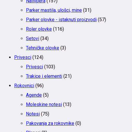
Nalivpera
(157)
Parker mastila, ulošci, mine
(31)
Parker olovke - istaknuti proizvodi
(57)
Roler olovke
(116)
Setovi
(34)
Tehničke olovke
(3)
Privesci
(124)
Privesci
(103)
Trakice i elementi
(21)
Rokovnici
(96)
Agende
(5)
Moleskine notesi
(13)
Notesi
(75)
Pakovanja za rokovnike
(0)