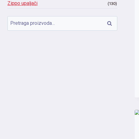
Zippo upaljači
(130)
Pretraga
Pretraži
za: