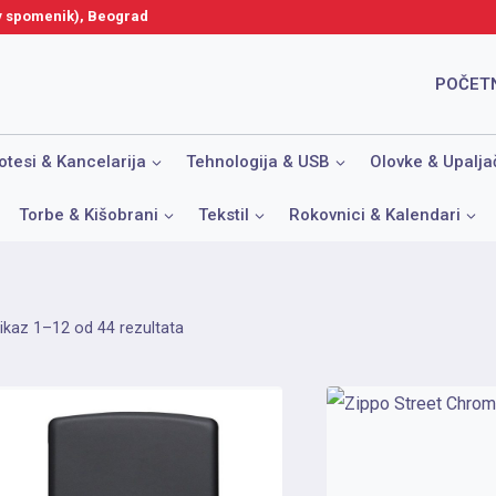
ov spomenik), Beograd
POČET
otesi & Kancelarija
Tehnologija & USB
Olovke & Upalja
Torbe & Kišobrani
Tekstil
Rokovnici & Kalendari
Sortirano
ikaz 1–12 od 44 rezultata
po
popularnosti