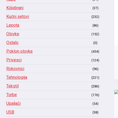
Kišobrani
(37)
Kućni setovi
(232)
Lepota
(86)
Olovke
(152)
Ostalo
(0)
Poklon olovke
(454)
Privesci
(124)
Rokovnici
(96)
Tehnologija
(221)
Tekstil
(286)
Torbe
(176)
Upaljači
(54)
USB
(38)