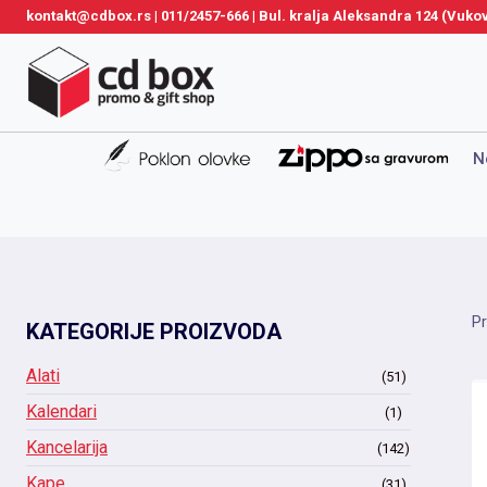
Skip
kontakt@cdbox.rs
|
011/2457-666
|
Bul. kralja Aleksandra 124 (Vuk
to
content
N
Pr
KATEGORIJE PROIZVODA
Alati
(51)
Kalendari
(1)
Kancelarija
(142)
Kape
(31)