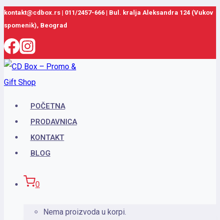
Skip
kontakt@cdbox.rs
|
011/2457-666
|
Bul. kralja Aleksandra 124 (Vukov
spomenik), Beograd
to
content
POČETNA
PRODAVNICA
KONTAKT
BLOG
0
Nema proizvoda u korpi.