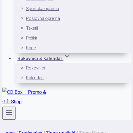
Sportska oprema
Poslovna oprema
Tekstil
Peškiri
Kape
Rokovnici & Kalendari
Rokovnici
Kalendari
Home
/
Prodavnica
/
Zippo upaljači
/
Zippo Harley-