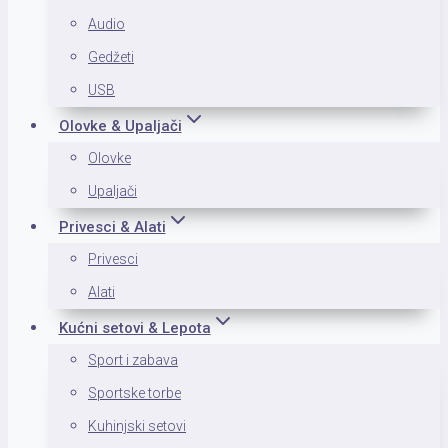
Audio
Gedžeti
USB
Olovke & Upaljači
Olovke
Upaljači
Privesci & Alati
Privesci
Alati
Kućni setovi & Lepota
Sport i zabava
Sportske torbe
Kuhinjski setovi