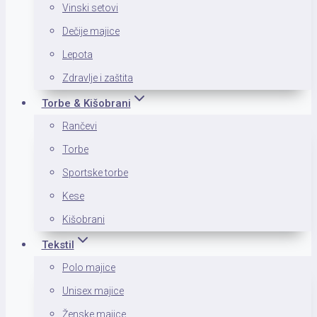
Vinski setovi
Dečije majice
Lepota
Zdravlje i zaštita
Torbe & Kišobrani
Rančevi
Torbe
Sportske torbe
Kese
Kišobrani
Tekstil
Polo majice
Unisex majice
Ženske majice