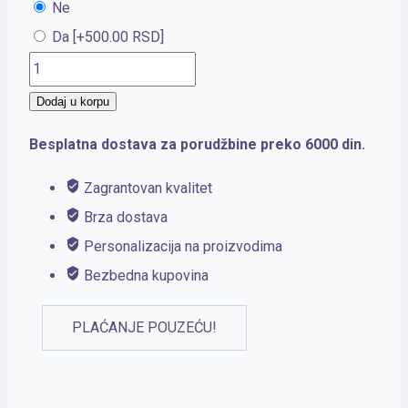
Ne
Da
[+500.00 RSD]
Zippo
Harley-
Dodaj u korpu
Davidson®Black
Besplatna dostava za porudžbine preko 6000 din.
Matte
količina
Zagrantovan kvalitet
Brza dostava
Personalizacija na proizvodima
Bezbedna kupovina
PLAĆANJE POUZEĆU!