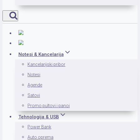
Notesi & Kancelarija
Kancelarijski pribor
Notesi
Agende
Satovi
Promo pultovi i panoi
Tehnologija & USB
Power Bank
Auto oprema