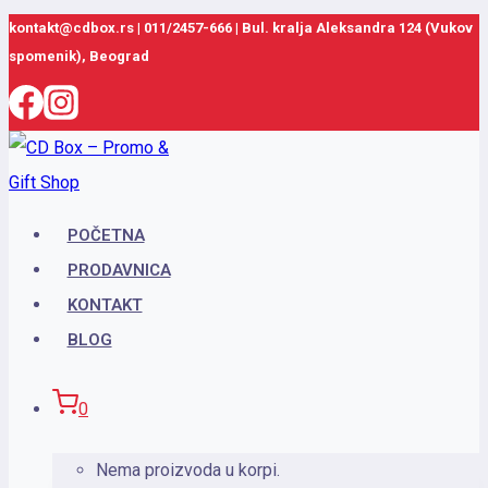
Skip
kontakt@cdbox.rs
|
011/2457-666
|
Bul. kralja Aleksandra 124 (Vukov
spomenik), Beograd
to
content
POČETNA
PRODAVNICA
KONTAKT
BLOG
0
Nema proizvoda u korpi.