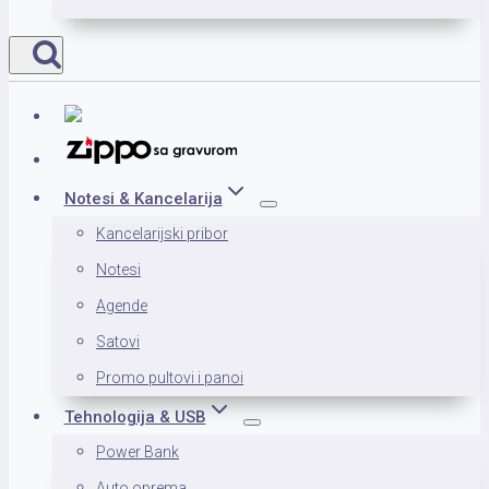
Notesi & Kancelarija
Kancelarijski pribor
Notesi
Agende
Satovi
Promo pultovi i panoi
Tehnologija & USB
Power Bank
Auto oprema