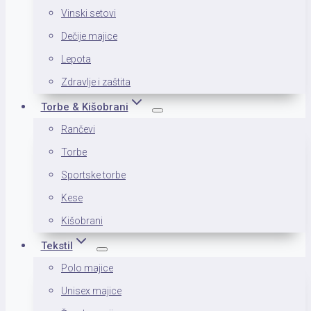
Vinski setovi
Dečije majice
Lepota
Zdravlje i zaštita
Torbe & Kišobrani
Rančevi
Torbe
Sportske torbe
Kese
Kišobrani
Tekstil
Polo majice
Unisex majice