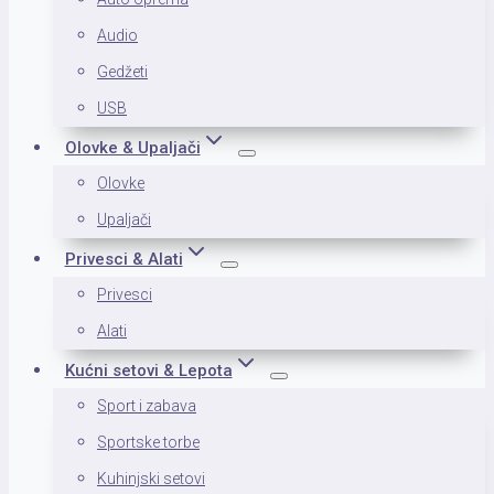
Audio
Gedžeti
USB
Olovke & Upaljači
Olovke
Upaljači
Privesci & Alati
Privesci
Alati
Kućni setovi & Lepota
Sport i zabava
Sportske torbe
Kuhinjski setovi