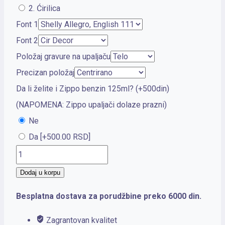
2. Ćirilica
Font 1
Font 2
Položaj gravure na upaljaču
Precizan položaj
Da li želite i Zippo benzin 125ml? (+500din)
(NAPOMENA: Zippo upaljači dolaze prazni)
Ne
Da
[+500.00 RSD]
Zippo
Black
Dodaj u korpu
Matte
Besplatna dostava za porudžbine preko 6000 din.
Pipe
količina
Zagrantovan kvalitet