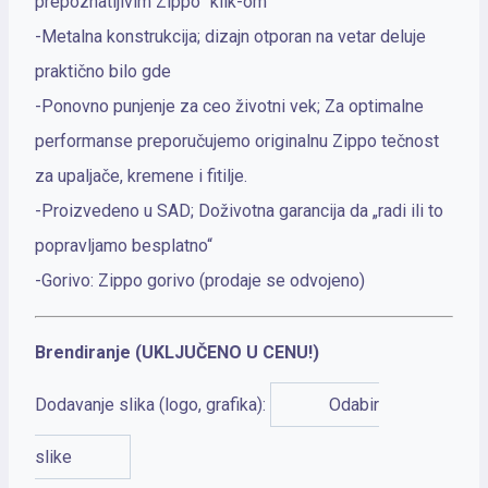
prepoznatljivim Zippo “klik-om”
-Metalna konstrukcija; dizajn otporan na vetar deluje
praktično bilo gde
-Ponovno punjenje za ceo životni vek; Za optimalne
performanse preporučujemo originalnu Zippo tečnost
za upaljače, kremene i fitilje.
-Proizvedeno u SAD; Doživotna garancija da „radi ili to
popravljamo besplatno“
-Gorivo: Zippo gorivo (prodaje se odvojeno)
Brendiranje (UKLJUČENO U CENU!)
Dodavanje slika (logo, grafika):
Odabir
slike