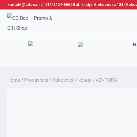
Skip
kontakt@cdbox.rs
|
011/2457-666
|
Bul. kralja Aleksandra 124 (Vuk
to
content
N
Home
/
Prodavnica
/
Rokovnici
/
Notesi
/
VENTURA