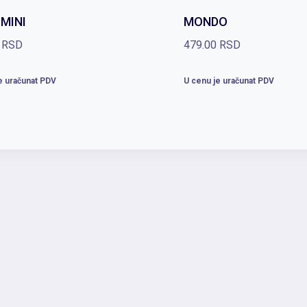
MINI
MONDO
0
RSD
479.00
RSD
e uračunat PDV
U cenu je uračunat PDV