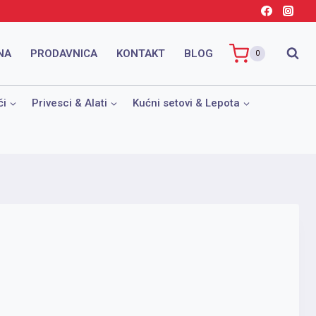
NA
PRODAVNICA
KONTAKT
BLOG
0
či
Privesci & Alati
Kućni setovi & Lepota