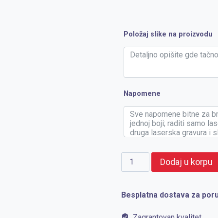
Položaj slike na proizvodu
Napomene
VENTURA
Dodaj u korpu
količina
Besplatna dostava za poru
Zagrantovan kvalitet