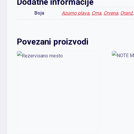
Dodatne informacije
Boja
Azurno plava
,
Crna
,
Crvena
,
Oranž
Povezani proizvodi