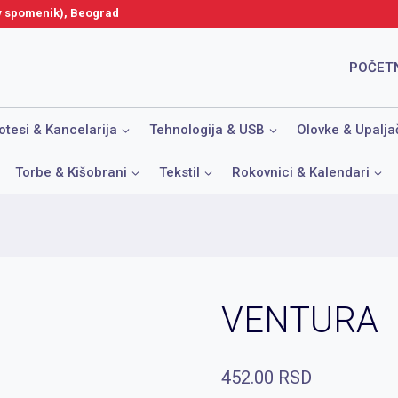
ov spomenik), Beograd
POČET
otesi & Kancelarija
Tehnologija & USB
Olovke & Upalja
Torbe & Kišobrani
Tekstil
Rokovnici & Kalendari
VENTURA
452.00
RSD