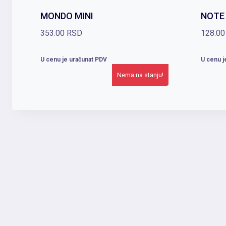
MONDO MINI
NOTE 
353.00
RSD
128.0
U cenu je uračunat PDV
U cenu j
Nema na stanju!