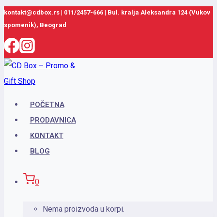
Skip
kontakt@cdbox.rs
|
011/2457-666
|
Bul. kralja Aleksandra 124 (Vukov
spomenik), Beograd
to
content
POČETNA
PRODAVNICA
KONTAKT
BLOG
0
Nema proizvoda u korpi.