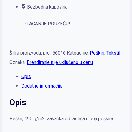
Bezbedna kupovina
PLAĆANJE POUZEĆU!
Šifra proizvoda:
pro_56016
Kategorije:
Peškiri
,
Tekstil
Oznaka:
Brendiranje nije uključeno u cenu
Opis
Dodatne informacije
Opis
Peškir, 190 g/m2, zakačka od lastiša u boji peškira