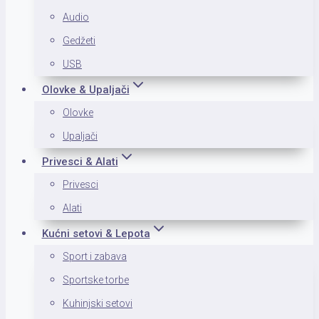
Audio
Gedžeti
USB
Olovke & Upaljači
Olovke
Upaljači
Privesci & Alati
Privesci
Alati
Kućni setovi & Lepota
Sport i zabava
Sportske torbe
Kuhinjski setovi