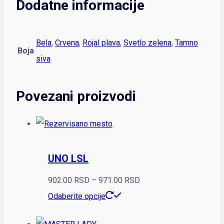
Dodatne informacije
Bela
,
Crvena
,
Rojal plava
,
Svetlo zelena
,
Tamno
Boja
siva
Povezani proizvodi
UNO LSL
Raspon
902.00
RSD
–
971.00
RSD
Ovaj
cena:
Odaberite opcije
proizvod
od