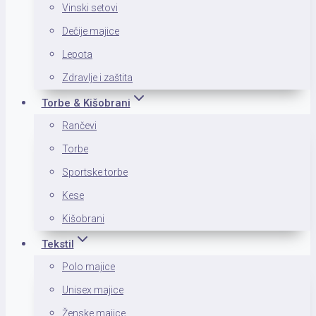
Vinski setovi
Dečije majice
Lepota
Zdravlje i zaštita
Torbe & Kišobrani
Rančevi
Torbe
Sportske torbe
Kese
Kišobrani
Tekstil
Polo majice
Unisex majice
Ženske majice