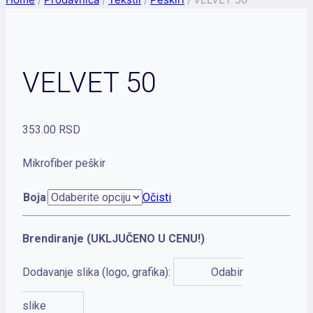
VELVET 50
353.00
RSD
Mikrofiber peškir
Boja
Očisti
Brendiranje (UKLJUČENO U CENU!)
Dodavanje slika (logo, grafika):
Odabir
slike