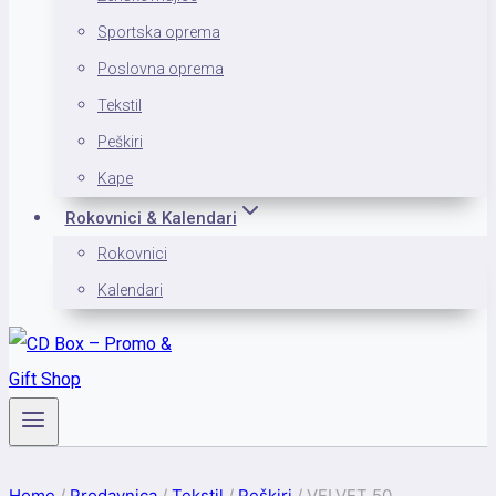
Sportska oprema
Poslovna oprema
Tekstil
Peškiri
Kape
Rokovnici & Kalendari
Rokovnici
Kalendari
Home
/
Prodavnica
/
Tekstil
/
Peškiri
/
VELVET 50