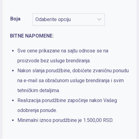
Boja
BITNE NAPOMENE:
Sve cene prikazane na sajtu odnose se na
proizvode bez usluge brendiranja.
Nakon slanja porudžbine, dobićete zvaničnu ponudu
na e-mail sa obračunom usluge brendiranja i svim
tehničkim detaljima.
Realizacija porudžbine započinje nakon Vašeg
odobrenja ponude.
Minimalni iznos porudžbine je 1.500,00 RSD.