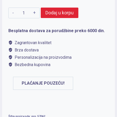
PEPPER
Dodaj u korpu
GLOVE
količina
Besplatna dostava za porudžbine preko 6000 din.
Zagrantovan kvalitet
Brza dostava
Personalizacija na proizvodima
Bezbedna kupovina
PLAĆANJE POUZEĆU!
Šifra proizvoda:
pro_57062