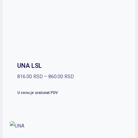
UNA LSL
Raspon
816.00
RSD
–
860.00
RSD
cena:
U cenu je uračunat PDV
od
816.00 RSD
do
860.00 RSD