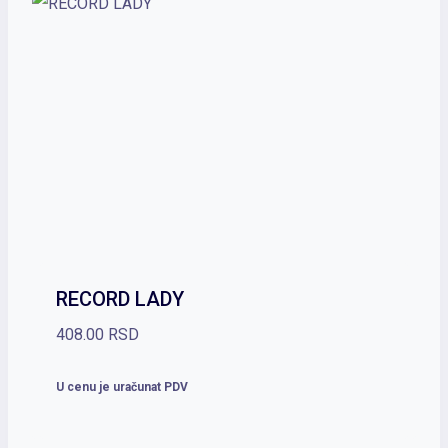
634.00 RSD
RECORD LADY
408.00
RSD
U cenu je uračunat PDV