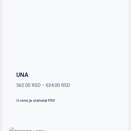
UNA
Raspon
562.00
RSD
–
634.00
RSD
cena:
U cenu je uračunat PDV
od
562.00 RSD
do