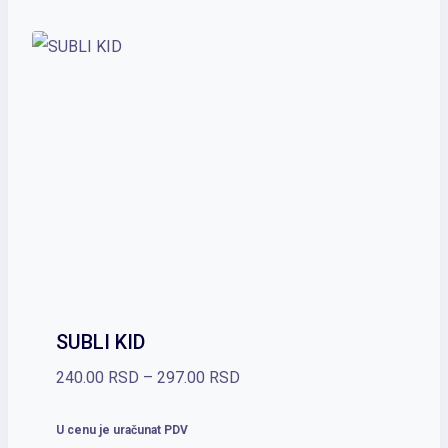
SUBLI KID
Raspon
240.00
RSD
–
297.00
RSD
cena:
U cenu je uračunat PDV
od