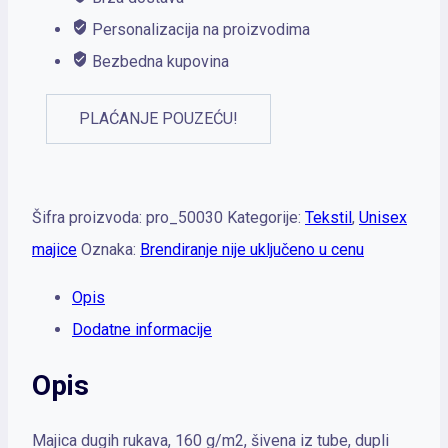
Personalizacija na proizvodima
Bezbedna kupovina
PLAĆANJE POUZEĆU!
Šifra proizvoda:
pro_50030
Kategorije:
Tekstil
,
Unisex
majice
Oznaka:
Brendiranje nije uključeno u cenu
Opis
Dodatne informacije
Opis
Majica dugih rukava, 160 g/m2, šivena iz tube, dupli