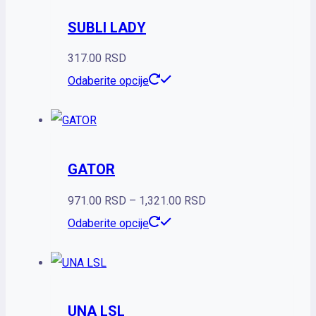
SUBLI LADY
317.00
RSD
Ovaj
Odaberite opcije
proizvod
ima
više
GATOR
varijanti.
Opcije
Raspon
971.00
RSD
–
1,321.00
RSD
mogu
Ovaj
cena:
Odaberite opcije
biti
proizvod
od
izabrane
ima
971.00 RSD
na
više
do
stranici
UNA LSL
varijanti.
1,321.00 RSD