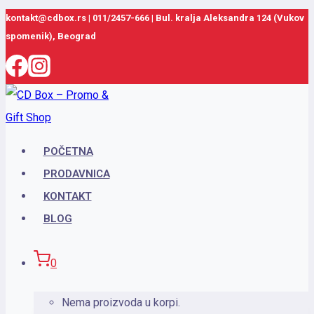
Skip
kontakt@cdbox.rs
|
011/2457-666
|
Bul. kralja Aleksandra 124 (Vukov
spomenik), Beograd
to
content
POČETNA
PRODAVNICA
KONTAKT
BLOG
0
Nema proizvoda u korpi.