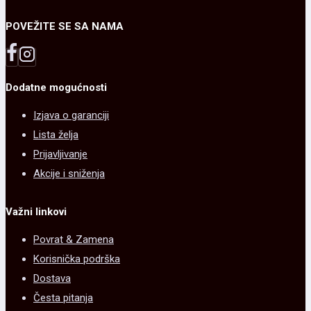
biti
POVEŽITE SE SA NAMA
izabrane
na
stranici
Dodatne mogućnosti
proizvoda.
Izjava o garanciji
Lista želja
Prijavljivanje
Akcije i sniženja
Važni linkovi
Povrat & Zamena
Korisnička podrška
Dostava
Česta pitanja