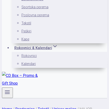
Sportska oprema
Poslovna oprema
Tekstil
Peškiri
Kape
Rokovnici & Kalendari
Rokovnici
Kalendari
Home
/
Prodavnica
/
Tekstil
/
Unisex majice
/
MAJOR