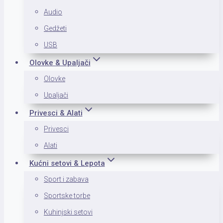
Audio
Gedžeti
USB
Olovke & Upaljači
Olovke
Upaljači
Privesci & Alati
Privesci
Alati
Kućni setovi & Lepota
Sport i zabava
Sportske torbe
Kuhinjski setovi