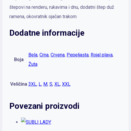
štepovi na renderu, rukavima i dnu, dodatni štep duž
ramena, okovratnik ojačan trakom
Dodatne informacije
Bela
,
Crna
,
Crvena
,
Pepeljasta
,
Rojal plava
,
Boja
Žuta
Veličina
3XL
,
L
,
M
,
S
,
XL
,
XXL
Povezani proizvodi