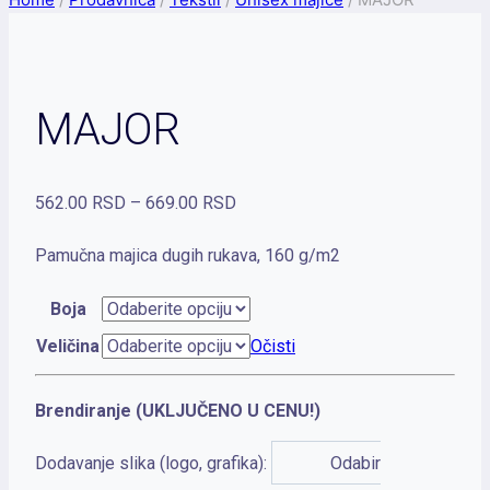
MAJOR
Raspon
562.00
RSD
–
669.00
RSD
cena:
Pamučna majica dugih rukava, 160 g/m2
od
562.00 RSD
Boja
do
Veličina
Očisti
669.00 RSD
Brendiranje (UKLJUČENO U CENU!)
Dodavanje slika (logo, grafika):
Odabir