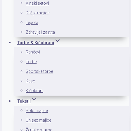
Vinski setovi
Dečije majice
Lepota
Zdravlje i zaštita
Torbe & Kišobrani
Rančevi
Torbe
Sportske torbe
Kese
Kišobrani
Tekstil
Polo majice
Unisex majice
Ženske majice