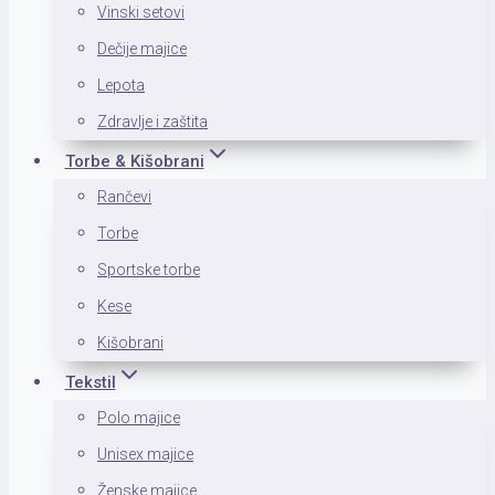
Vinski setovi
Dečije majice
Lepota
Zdravlje i zaštita
Torbe & Kišobrani
Rančevi
Torbe
Sportske torbe
Kese
Kišobrani
Tekstil
Polo majice
Unisex majice
Ženske majice