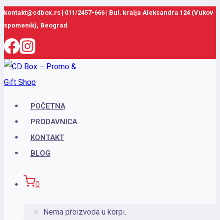
Skip
kontakt@cdbox.rs
|
011/2457-666
|
Bul. kralja Aleksandra 124 (Vukov
spomenik), Beograd
to
content
POČETNA
PRODAVNICA
KONTAKT
BLOG
0
Nema proizvoda u korpi.