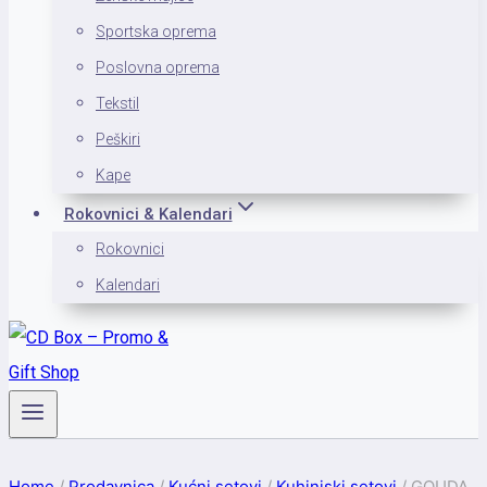
Sportska oprema
Poslovna oprema
Tekstil
Peškiri
Kape
Rokovnici & Kalendari
Rokovnici
Kalendari
Home
/
Prodavnica
/
Kućni setovi
/
Kuhinjski setovi
/
GOUDA