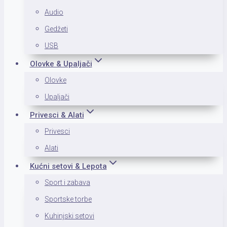
Audio
Gedžeti
USB
Olovke & Upaljači
Olovke
Upaljači
Privesci & Alati
Privesci
Alati
Kućni setovi & Lepota
Sport i zabava
Sportske torbe
Kuhinjski setovi