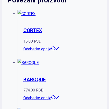
Povezani proizvodi
CORTEX
15.00
RSD
Ovaj
Odaberite opcije
proizvod
ima
više
BAROQUE
varijanti.
Opcije
774.00
RSD
mogu
Ovaj
Odaberite opcije
biti
proizvod