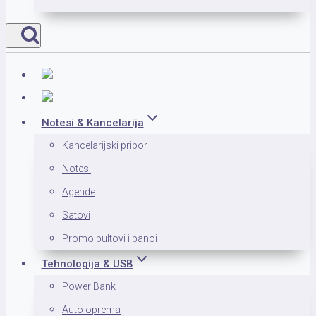
Notesi & Kancelarija
Kancelarijski pribor
Notesi
Agende
Satovi
Promo pultovi i panoi
Tehnologija & USB
Power Bank
Auto oprema