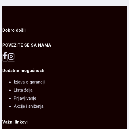
više
stranici
varijanti.
proizvoda.
Opcije
mogu
Dobro došli
biti
POVEŽITE SE SA NAMA
izabrane
na
stranici
Dodatne mogućnosti
proizvoda.
Izjava o garanciji
Lista želja
Prijavljivanje
Akcije i sniženja
Važni linkovi