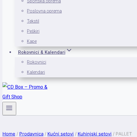
Sportska oprema
Poslovna oprema
Tekstil
Peškiri
Kape
Rokovnici & Kalendari
Rokovnici
Kalendari
Home
/
Prodavnica
/
Kućni setovi
/
Kuhinjski setovi
/
PALLET