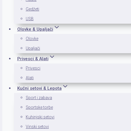
Gedžeti
USB
Olovke & Upaljači
Olovke
Upaljači
Privesci & Alati
Privesci
Alati
Kućni setovi & Lepota
Sport i zabava
Sportske torbe
Kuhinjski setovi
Vinski setovi