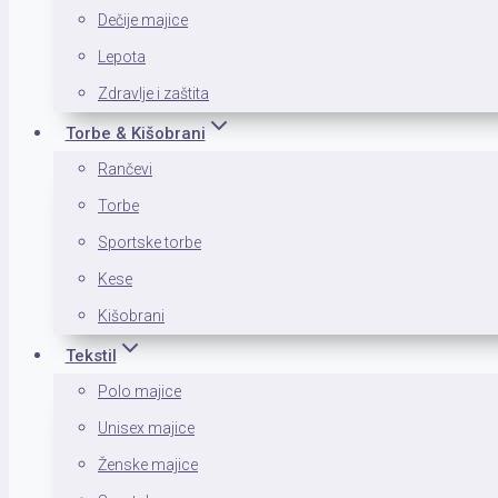
Dečije majice
Lepota
Zdravlje i zaštita
Torbe & Kišobrani
Rančevi
Torbe
Sportske torbe
Kese
Kišobrani
Tekstil
Polo majice
Unisex majice
Ženske majice