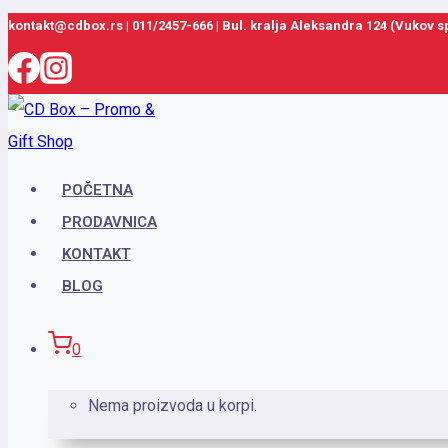
Skip
kontakt@cdbox.rs
|
011/2457-666
|
Bul. kralja Aleksandra 124 (Vukov 
to
content
POČETNA
PRODAVNICA
KONTAKT
BLOG
0
Nema proizvoda u korpi.