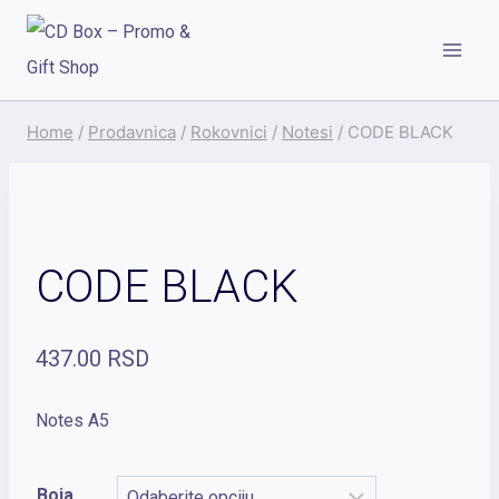
Skip
to
content
Home
/
Prodavnica
/
Rokovnici
/
Notesi
/
CODE BLACK
CODE BLACK
437.00
RSD
Notes A5
Boja