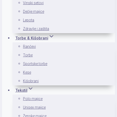
Vinski setovi
Dečije majice
Lepota
Zdravlje i zaštita
Torbe & Kišobrani
Rančevi
Torbe
Sportske torbe
Kese
Kišobrani
Tekstil
Polo majice
Unisex majice
Ženske majice