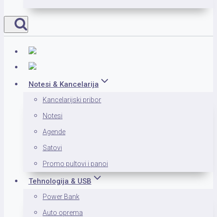
Notesi & Kancelarija
Kancelarijski pribor
Notesi
Agende
Satovi
Promo pultovi i panoi
Tehnologija & USB
Power Bank
Auto oprema