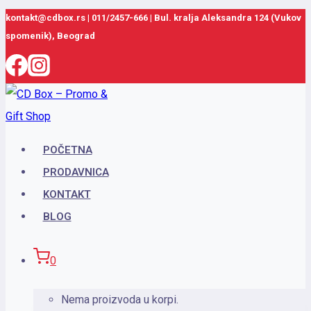
Skip
kontakt@cdbox.rs
|
011/2457-666
|
Bul. kralja Aleksandra 124 (Vukov
spomenik), Beograd
to
content
POČETNA
PRODAVNICA
KONTAKT
BLOG
0
Nema proizvoda u korpi.