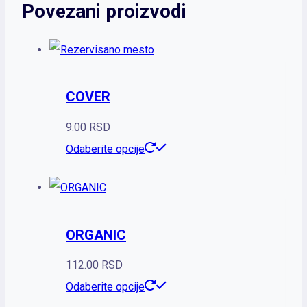
Povezani proizvodi
COVER
9.00
RSD
Ovaj
Odaberite opcije
proizvod
ima
više
ORGANIC
varijanti.
Opcije
112.00
RSD
mogu
Ovaj
Odaberite opcije
biti