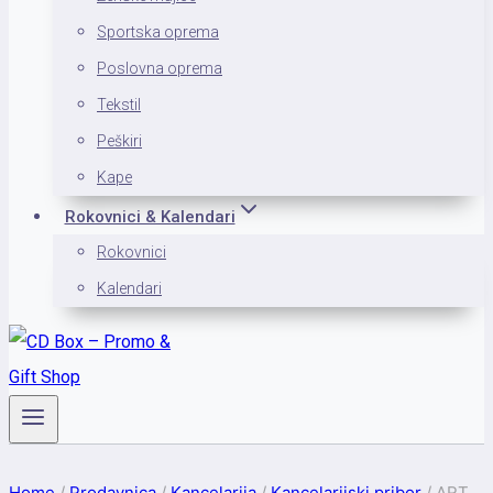
Sportska oprema
Poslovna oprema
Tekstil
Peškiri
Kape
Rokovnici & Kalendari
Rokovnici
Kalendari
Home
/
Prodavnica
/
Kancelarija
/
Kancelarijski pribor
/
ART