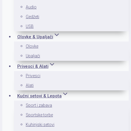
Audio
Gedžeti
USB
Olovke & Upaljači
Olovke
Upaljači
Privesci & Alati
Privesci
Alati
Kućni setovi & Lepota
Sport i zabava
Sportske torbe
Kuhinjski setovi