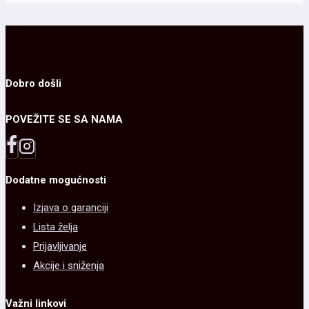
na
više
do
stranici
varijanti.
98.00 RSD
proizvoda.
Opcije
mogu
Dobro došli
biti
POVEŽITE SE SA NAMA
izabrane
na
stranici
Dodatne mogućnosti
proizvoda.
Izjava o garanciji
Lista želja
Prijavljivanje
Akcije i sniženja
Važni linkovi