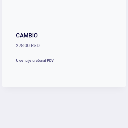
CAMBIO
278.00
RSD
U cenu je uračunat PDV