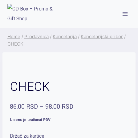
Skip
to
content
Home
/
Prodavnica
/
Kancelarija
/
Kancelarijski pribor
/
CHECK
CHECK
Raspon
86.00
RSD
–
98.00
RSD
cena:
U cenu je uračunat PDV
od
Držač za kartice