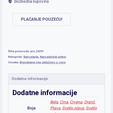
Bezbedna kupovina
PLAĆANJE POUZEĆU!
Šifra proizvoda:
pro_34291
Kategorije:
Kancelarija
,
Kancelarijski pribor
Oznaka:
Brendiranje nije uključeno u cenu
Dodatne informacije
Dodatne informacije
Bela
,
Crna
,
Crvena
,
Oranž
,
Boja
Plava
,
Svetlo plava
,
Svetlo