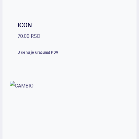
ICON
70.00
RSD
U cenu je uračunat PDV