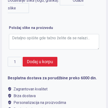
Dodavanje slika (logo, grafika):
Odabir
slike
Položaj slike na proizvodu
CHECK
Dodaj u korpu
količina
Besplatna dostava za porudžbine preko 6000 din.
Zagrantovan kvalitet
Brza dostava
Personalizacija na proizvodima