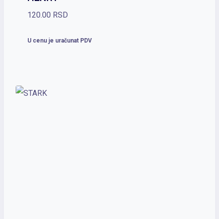
120.00
RSD
U cenu je uračunat PDV