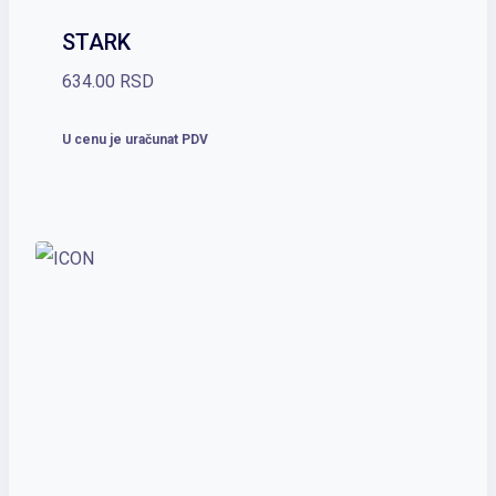
STARK
634.00
RSD
U cenu je uračunat PDV