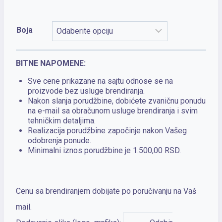
86.00 RSD
do
Boja
98.00 RSD
BITNE NAPOMENE:
Sve cene prikazane na sajtu odnose se na
proizvode bez usluge brendiranja.
Nakon slanja porudžbine, dobićete zvaničnu ponudu
na e-mail sa obračunom usluge brendiranja i svim
tehničkim detaljima.
Realizacija porudžbine započinje nakon Vašeg
odobrenja ponude.
Minimalni iznos porudžbine je 1.500,00 RSD.
Cenu sa brendiranjem dobijate po poručivanju na Vaš
mail.