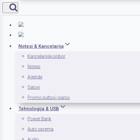
Notesi & Kancelarija
Kancelarijski pribor
Notesi
Agende
Satovi
Promo pultovi i panoi
Tehnologija & USB
Power Bank
Auto oprema
Audio