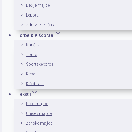
Dečije majice
Lepota
Zdravlje i zaštita
Torbe & Kišobrani
Rančevi
Torbe
Sportske torbe
Kese
Kišobrani
Tekstil
Polo majice
Unisex majice
Ženske majice