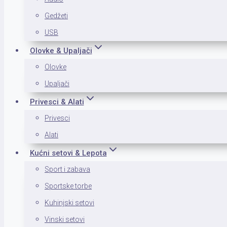
Gedžeti
USB
Olovke & Upaljači
Olovke
Upaljači
Privesci & Alati
Privesci
Alati
Kućni setovi & Lepota
Sport i zabava
Sportske torbe
Kuhinjski setovi
Vinski setovi