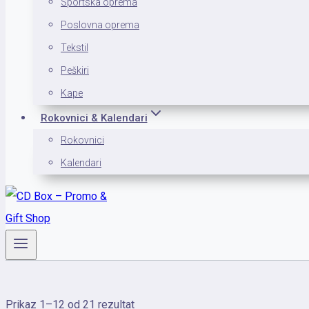
Sportska oprema
Poslovna oprema
Tekstil
Peškiri
Kape
Rokovnici & Kalendari
Rokovnici
Kalendari
Sortirano
Prikaz 1–12 od 21 rezultat