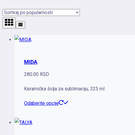
po
popularnosti
MIDA
280.00
RSD
Keramička šolja za sublimaciju, 325 ml
Ovaj
Odaberite opcije
proizvod
ima
više