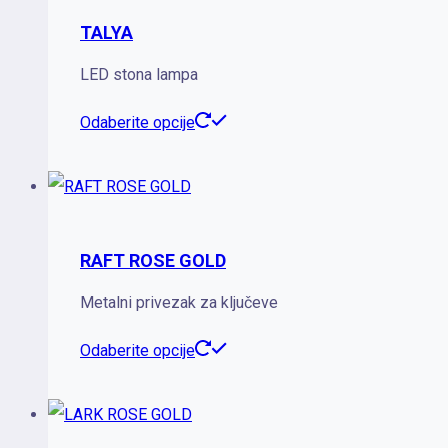
varijanti.
TALYA
Opcije
LED stona lampa
mogu
biti
Ovaj
Odaberite opcije
izabrane
proizvod
na
ima
stranici
više
proizvoda.
varijanti.
RAFT ROSE GOLD
Opcije
Metalni privezak za ključeve
mogu
biti
Ovaj
Odaberite opcije
izabrane
proizvod
na
ima
stranici
više