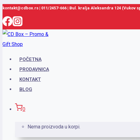
Skip
kontakt@cdbox.rs
|
011/2457-666
|
Bul. kralja Aleksandra 124 (Vukov 
to
content
POČETNA
PRODAVNICA
KONTAKT
BLOG
0
Nema proizvoda u korpi.