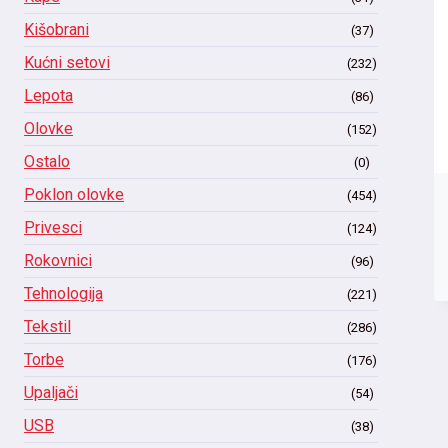
Kišobrani
(37)
Kućni setovi
(232)
Lepota
(86)
Olovke
(152)
Ostalo
(0)
Poklon olovke
(454)
Privesci
(124)
Rokovnici
(96)
Tehnologija
(221)
Tekstil
(286)
Torbe
(176)
Upaljači
(54)
USB
(38)