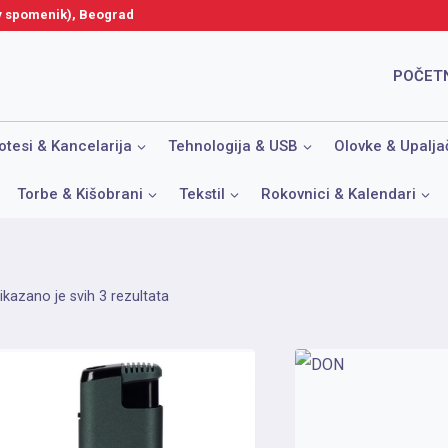
ov spomenik), Beograd
POČET
otesi & Kancelarija
Tehnologija & USB
Olovke & Upalja
Torbe & Kišobrani
Tekstil
Rokovnici & Kalendari
Sortirano
ikazano je svih 3 rezultata
po
popularnosti