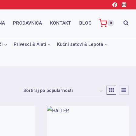
NA
PRODAVNICA
KONTAKT
BLOG
0
či
Privesci & Alati
Kućni setovi & Lepota