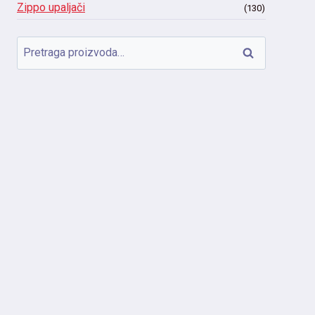
Zippo upaljači
(130)
Pretraga
Pretraži
za: