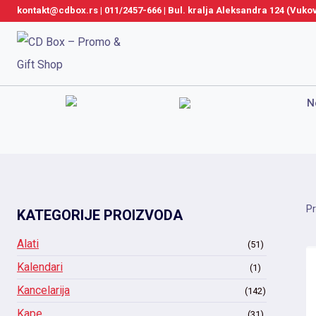
Skip
kontakt@cdbox.rs
|
011/2457-666
|
Bul. kralja Aleksandra 124 (Vuk
to
content
N
Pr
KATEGORIJE PROIZVODA
Alati
(51)
Kalendari
(1)
Kancelarija
(142)
Kape
(31)