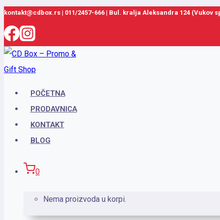
Skip
kontakt@cdbox.rs
|
011/2457-666
|
Bul. kralja Aleksandra 124 (Vukov 
to
content
POČETNA
PRODAVNICA
KONTAKT
BLOG
0
Nema proizvoda u korpi.