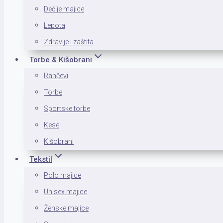
Dečije majice
Lepota
Zdravlje i zaštita
Torbe & Kišobrani
Rančevi
Torbe
Sportske torbe
Kese
Kišobrani
Tekstil
Polo majice
Unisex majice
Ženske majice