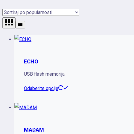
po
popularnosti
ECHO
USB flash memorija
Ovaj
Odaberite opcije
proizvod
ima
više
varijanti.
MADAM