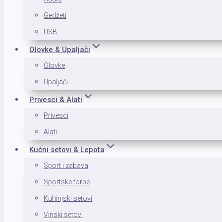
Gedžeti
USB
Olovke & Upaljači
Olovke
Upaljači
Privesci & Alati
Privesci
Alati
Kućni setovi & Lepota
Sport i zabava
Sportske torbe
Kuhinjski setovi
Vinski setovi