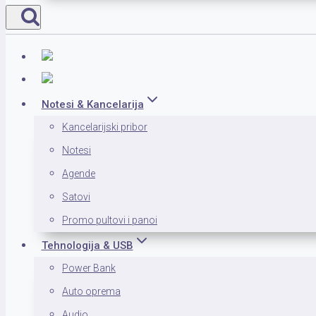
Notesi & Kancelarija
Kancelarijski pribor
Notesi
Agende
Satovi
Promo pultovi i panoi
Tehnologija & USB
Power Bank
Auto oprema
Audio