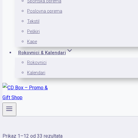
Sportska oprema
Poslovna oprema
Tekstil
Peškiri
Kape
Rokovnici & Kalendari
Rokovnici
Kalendari
Sortirano
Prikaz 1–12 od 33 rezultata