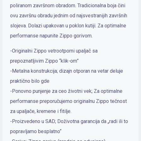
poliranom završnom obradom. Tradicionalna boja čini
ovu završnu obradu jednim od najsvestranijih završnih
slojeva. Dolazi upakovan u poklon kutiji. Za optimalne
performanse napunite Zippo gorivom.
-Originalni Zippo vetrootporni upaljač sa
prepoznatljivim Zippo “klik-om”
-Metalna konstrukcija; dizajn otporan na vetar deluje
praktično bilo gde
-Ponovno punjenje za ceo životni vek; Za optimalne
performanse preporučujemo originalnu Zippo tečnost
za upaljače, kremene i fitilje.
-Proizvedeno u SAD; Doživotna garancija da „radi ili to
popravljamo besplatno“