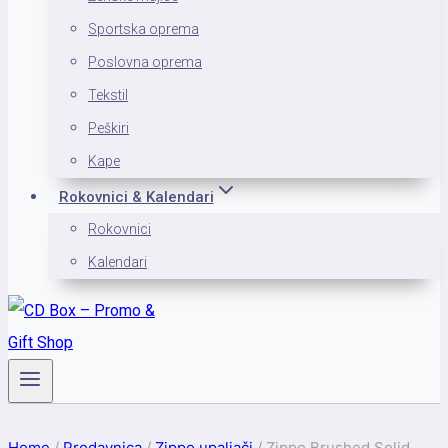
Sportska oprema
Poslovna oprema
Tekstil
Peškiri
Kape
Rokovnici & Kalendari
Rokovnici
Kalendari
Home
/
Prodavnica
/
Zippo upaljači
/
Zippo Brushed Solid