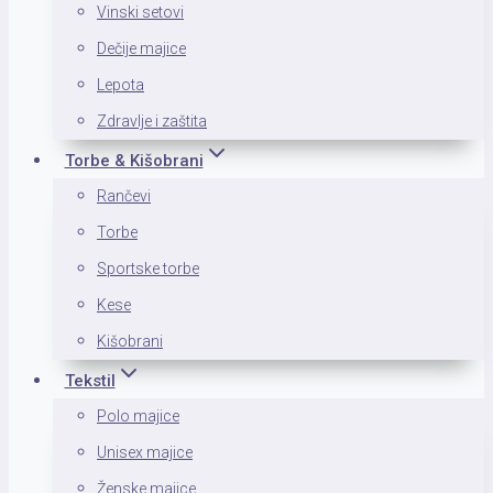
Vinski setovi
Dečije majice
Lepota
Zdravlje i zaštita
Torbe & Kišobrani
Rančevi
Torbe
Sportske torbe
Kese
Kišobrani
Tekstil
Polo majice
Unisex majice
Ženske majice