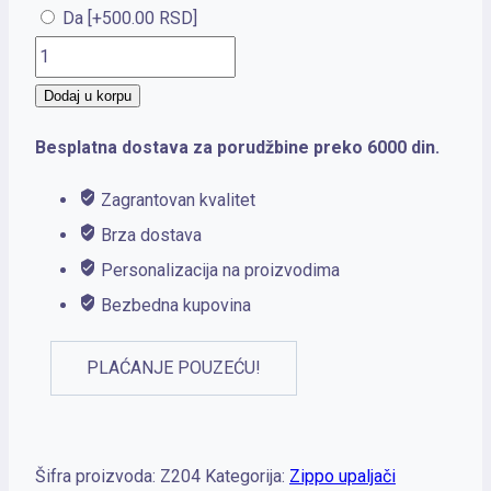
Da
[+500.00 RSD]
Zippo
Brushed
Dodaj u korpu
Solid
Besplatna dostava za porudžbine preko 6000 din.
Brass
količina
Zagrantovan kvalitet
Brza dostava
Personalizacija na proizvodima
Bezbedna kupovina
PLAĆANJE POUZEĆU!
Šifra proizvoda:
Z204
Kategorija:
Zippo upaljači