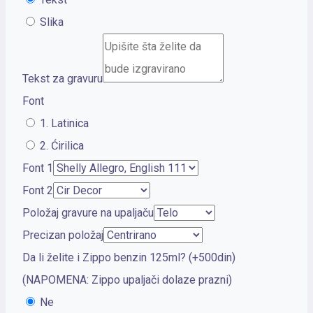
Slika
Tekst za gravuru
Font
1. Latinica
2. Ćirilica
Font 1
Font 2
Položaj gravure na upaljaču
Precizan položaj
Da li želite i Zippo benzin 125ml? (+500din)
(NAPOMENA: Zippo upaljači dolaze prazni)
Ne