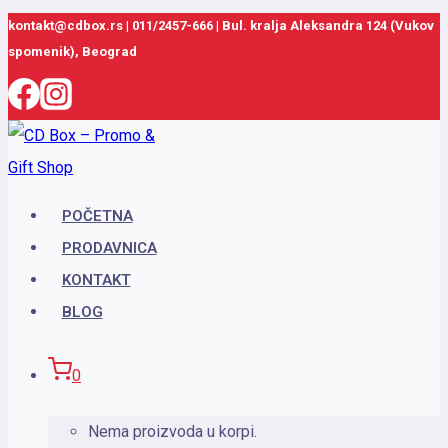
Skip
kontakt@cdbox.rs
|
011/2457-666
|
Bul. kralja Aleksandra 124 (Vukov
spomenik), Beograd
to
content
POČETNA
PRODAVNICA
KONTAKT
BLOG
0
Nema proizvoda u korpi.