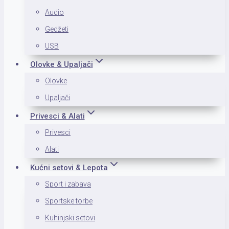
Audio
Gedžeti
USB
Olovke & Upaljači
Olovke
Upaljači
Privesci & Alati
Privesci
Alati
Kućni setovi & Lepota
Sport i zabava
Sportske torbe
Kuhinjski setovi