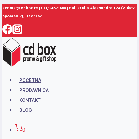
Skip
kontakt@cdbox.rs
|
011/2457-666
|
Bul. kralja Aleksandra 124 (Vukov
spomenik), Beograd
to
content
POČETNA
PRODAVNICA
KONTAKT
BLOG
0