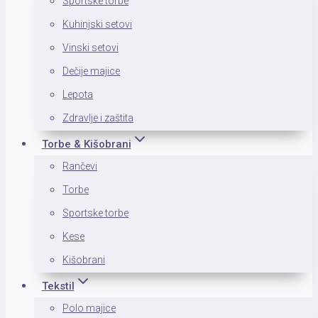
Sportske torbe
Kuhinjski setovi
Vinski setovi
Dečije majice
Lepota
Zdravlje i zaštita
Torbe & Kišobrani
Rančevi
Torbe
Sportske torbe
Kese
Kišobrani
Tekstil
Polo majice