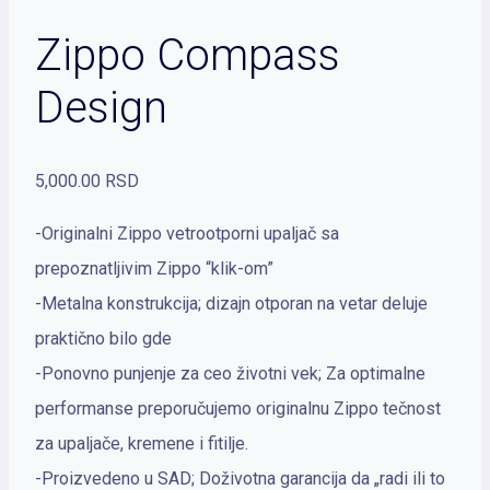
Zippo Compass
Design
5,000.00
RSD
-Originalni Zippo vetrootporni upaljač sa
prepoznatljivim Zippo “klik-om”
-Metalna konstrukcija; dizajn otporan na vetar deluje
praktično bilo gde
-Ponovno punjenje za ceo životni vek; Za optimalne
performanse preporučujemo originalnu Zippo tečnost
za upaljače, kremene i fitilje.
-Proizvedeno u SAD; Doživotna garancija da „radi ili to