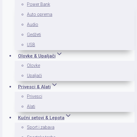
Power Bank
Auto oprema
Audio
Gedžeti
USB
Olovke & Upaljači
Olovke
Upaljači
Privesci & Alati
Privesci
Alati
Kućni setovi & Lepota
Sport i zabava