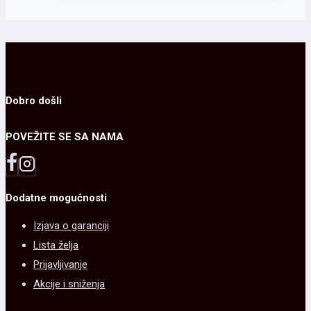
izabrane
ima
na
više
stranici
varijanti.
proizvoda.
Opcije
mogu
Dobro došli
biti
POVEŽITE SE SA NAMA
izabrane
na
stranici
Dodatne mogućnosti
proizvoda.
Izjava o garanciji
Lista želja
Prijavljivanje
Akcije i sniženja