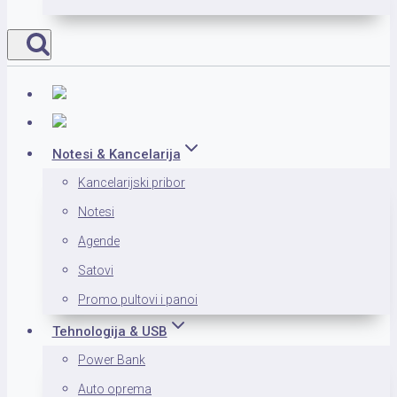
Notesi & Kancelarija
Kancelarijski pribor
Notesi
Agende
Satovi
Promo pultovi i panoi
Tehnologija & USB
Power Bank
Auto oprema