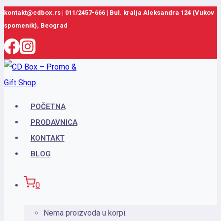
Skip
kontakt@cdbox.rs
|
011/2457-666
|
Bul. kralja Aleksandra 124 (Vukov
spomenik), Beograd
to
content
POČETNA
PRODAVNICA
KONTAKT
BLOG
0
Nema proizvoda u korpi.