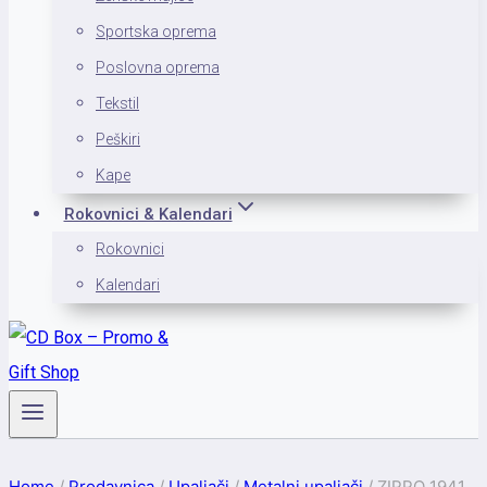
Sportska oprema
Poslovna oprema
Tekstil
Peškiri
Kape
Rokovnici & Kalendari
Rokovnici
Kalendari
Home
/
Prodavnica
/
Upaljači
/
Metalni upaljači
/
ZIPPO 1941