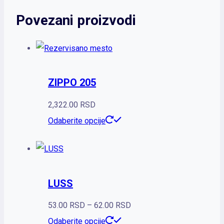
Povezani proizvodi
ZIPPO 205
2,322.00
RSD
Ovaj
Odaberite opcije
proizvod
ima
više
LUSS
varijanti.
Opcije
Raspon
53.00
RSD
–
62.00
RSD
mogu
Ovaj
cena:
Odaberite opcije