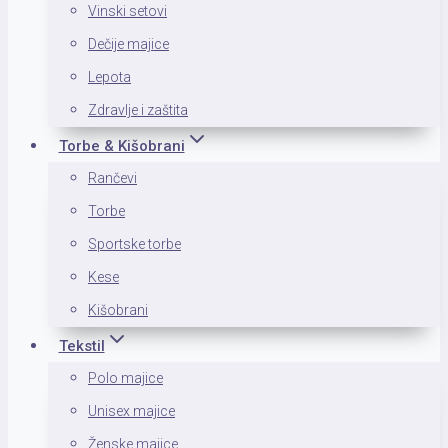
Vinski setovi
Dečije majice
Lepota
Zdravlje i zaštita
Torbe & Kišobrani
Rančevi
Torbe
Sportske torbe
Kese
Kišobrani
Tekstil
Polo majice
Unisex majice
Ženske majice