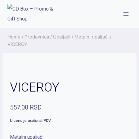
Skip
to
content
Home
/
Prodavnica
/
Upaljači
/
Metalni upaljači
/
VICEROY
VICEROY
557.00
RSD
U cenu je uračunat PDV
Metalni upaljač