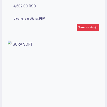
4,502.00
RSD
U cenu je uračunat PDV
Nema na stanju!