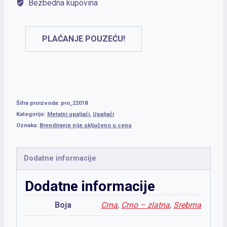
Bezbedna kupovina
PLAĆANJE POUZEĆU!
Šifra proizvoda:
pro_22018
Kategorije:
Metalni upaljači
,
Upaljači
Oznaka:
Brendiranje nije uključeno u cenu
Dodatne informacije
Dodatne informacije
Boja
Crna
,
Crno – zlatna
,
Srebrna