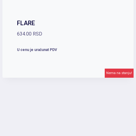
FLARE
634.00
RSD
U cenu je uračunat PDV
Nema na stanju!