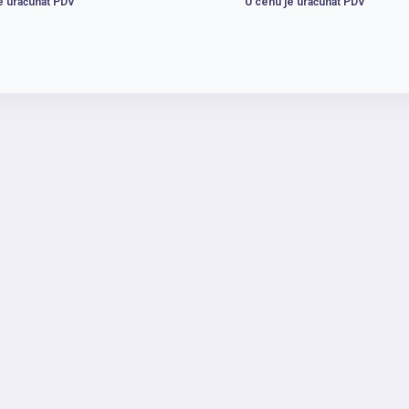
e uračunat PDV
U cenu je uračunat PDV