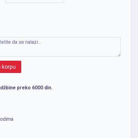
u korpu
džbine preko 6000 din.
vodima