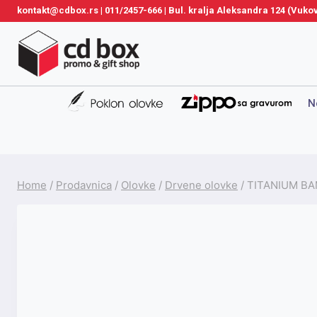
Skip
kontakt@cdbox.rs
|
011/2457-666
|
Bul. kralja Aleksandra 124 (Vuk
to
content
N
Home
/
Prodavnica
/
Olovke
/
Drvene olovke
/
TITANIUM B