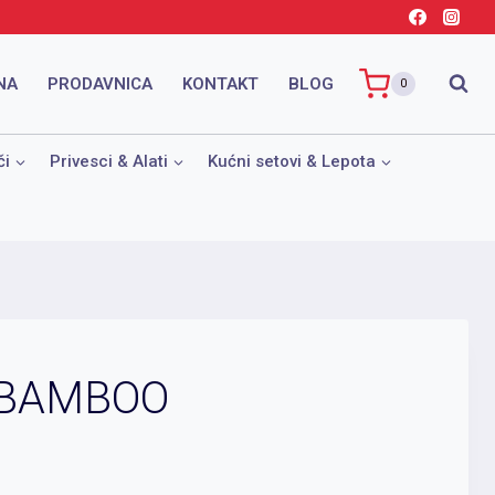
NA
PRODAVNICA
KONTAKT
BLOG
0
či
Privesci & Alati
Kućni setovi & Lepota
 BAMBOO