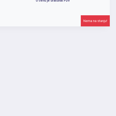
U cenu je uračunat PDV
Nema na stanju!