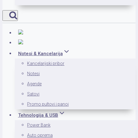
Notesi & Kancelarija
Kancelarijski pribor
Notesi
Agende
Satovi
Promo pultovi i panoi
Tehnologija & USB
Power Bank
Auto oprema