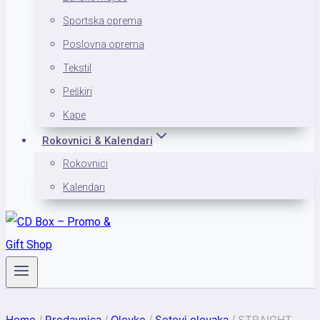
Sportska oprema
Poslovna oprema
Tekstil
Peškiri
Kape
Rokovnici & Kalendari
Rokovnici
Kalendari
Home
/
Prodavnica
/
Olovke
/
Setovi olovaka
/
STRAIGHT