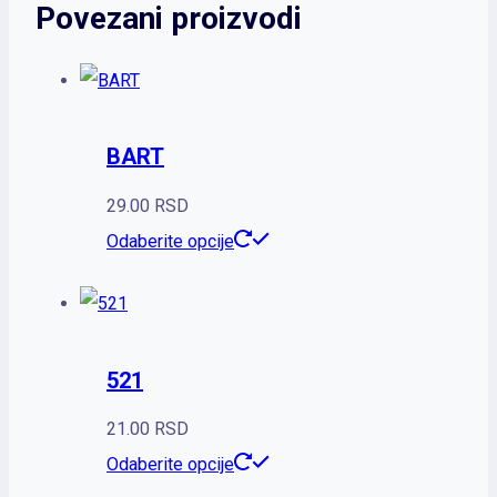
Povezani proizvodi
BART
29.00
RSD
Ovaj
Odaberite opcije
proizvod
ima
više
521
varijanti.
Opcije
21.00
RSD
mogu
Ovaj
Odaberite opcije
biti