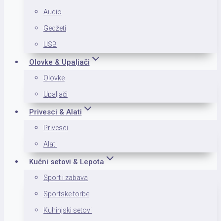
Audio
Gedžeti
USB
Olovke & Upaljači
Olovke
Upaljači
Privesci & Alati
Privesci
Alati
Kućni setovi & Lepota
Sport i zabava
Sportske torbe
Kuhinjski setovi