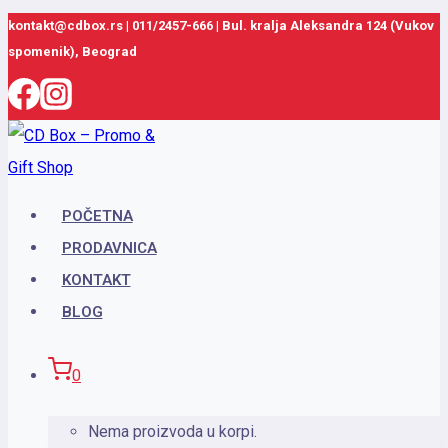
Skip
kontakt@cdbox.rs
|
011/2457-666
|
Bul. kralja Aleksandra 124 (Vukov
spomenik), Beograd
to
content
POČETNA
PRODAVNICA
KONTAKT
BLOG
0
Nema proizvoda u korpi.