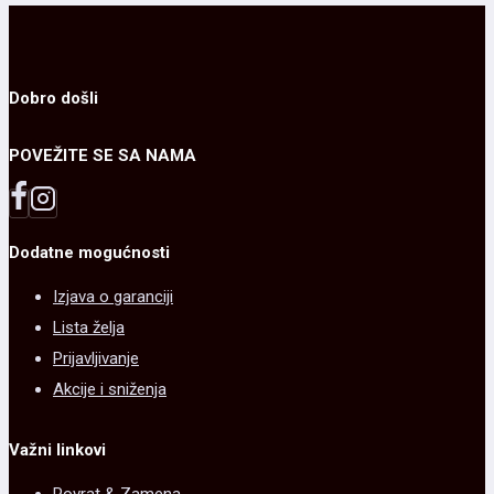
na
varijanti.
stranici
Opcije
proizvoda.
mogu
Dobro došli
biti
POVEŽITE SE SA NAMA
izabrane
na
stranici
Dodatne mogućnosti
proizvoda.
Izjava o garanciji
Lista želja
Prijavljivanje
Akcije i sniženja
Važni linkovi
Povrat & Zamena