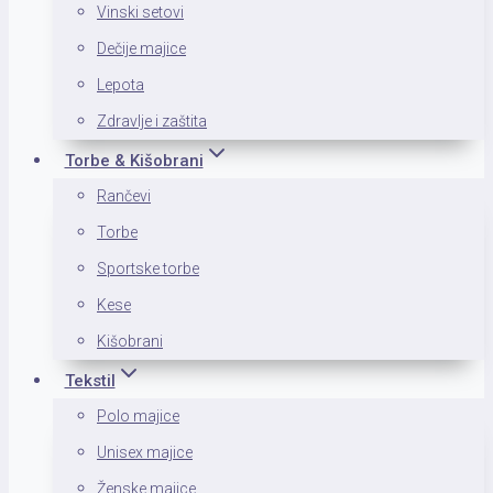
Vinski setovi
Dečije majice
Lepota
Zdravlje i zaštita
Torbe & Kišobrani
Rančevi
Torbe
Sportske torbe
Kese
Kišobrani
Tekstil
Polo majice
Unisex majice
Ženske majice