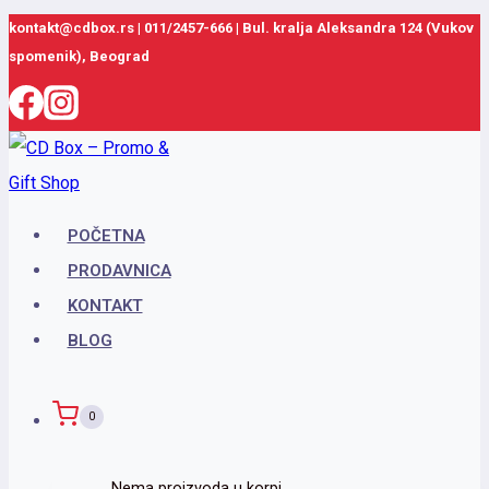
Skip
kontakt@cdbox.rs
|
011/2457-666
|
Bul. kralja Aleksandra 124 (Vukov
spomenik), Beograd
to
content
POČETNA
PRODAVNICA
KONTAKT
BLOG
0
Nema proizvoda u korpi.