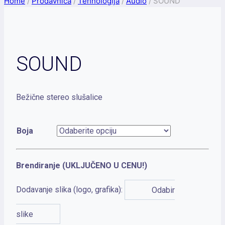
Home
/
Prodavnica
/
Tehnologija
/
Audio
/
SOUND
SOUND
Bežične stereo slušalice
Boja
Brendiranje (UKLJUČENO U CENU!)
Dodavanje slika (logo, grafika):
Odabir
slike