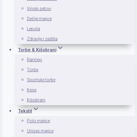
Vinski setovi
Dečije majice
Lepota
Zdravlje i zaštita
Torbe & Kišobrani
Rančevi
Torbe
Sportske torbe
Kese
Kišobrani
Tekstil
Polo majice
Unisex majice