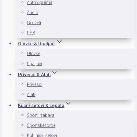
Auto oprema
Audio
Gedžeti
USB
Olovke & Upaljači
Olovke
Upaljači
Privesci & Alati
Privesci
Alati
Kućni setovi & Lepota
Sport i zabava
Sportske torbe
Kuhinjski setovi