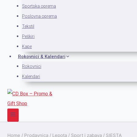
Sportska oprema
Poslovna oprema
Tekstil
Peškiri
Kape
Rokovnici & Kalendari
Rokovnici
Kalendari
Home
/
Prodavnica
/
Lepota
/
Sport i zabava
/
SIESTA