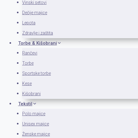
Vinski setovi
Dečije majice
Lepota
Zdravlje i zaštita
Torbe & Kišobrani
Rančevi
Torbe
Sportske torbe
Kese
Kišobrani
Tekstil
Polo majice
Unisex majice
Ženske majice