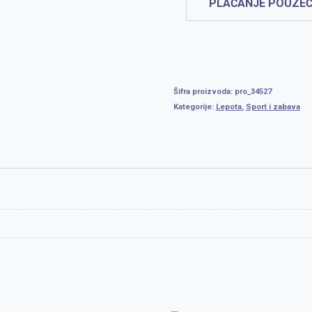
PLAĆANJE POUZEĆ
Šifra proizvoda:
pro_34527
Kategorije:
Lepota
,
Sport i zabava