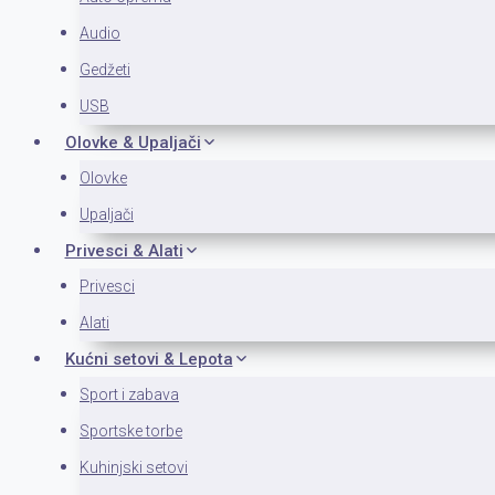
Audio
Gedžeti
USB
Olovke & Upaljači
Olovke
Upaljači
Privesci & Alati
Privesci
Alati
Kućni setovi & Lepota
Sport i zabava
Sportske torbe
Kuhinjski setovi