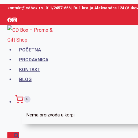
Skip
kontakt@cdbox.rs
|
011/2457-666
|
Bul. kralja Aleksandra 124 (Vuk
to
content
POČETNA
PRODAVNICA
KONTAKT
BLOG
0
Nema proizvoda u korpi.