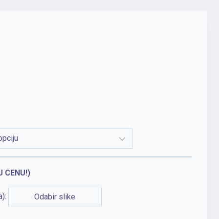
U CENU!)
a):
Odabir slike