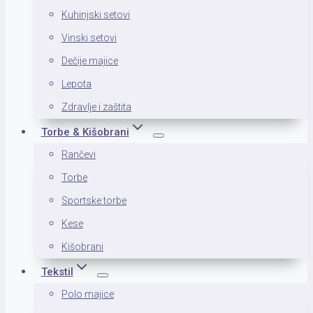
Kuhinjski setovi
Vinski setovi
Dečije majice
Lepota
Zdravlje i zaštita
Torbe & Kišobrani
Rančevi
Torbe
Sportske torbe
Kese
Kišobrani
Tekstil
Polo majice