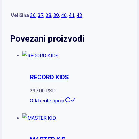
Veličina
36
,
37
,
38
,
39
,
40
,
41
,
43
Povezani proizvodi
RECORD KIDS
297.00
RSD
Ovaj
Odaberite opcije
proizvod
ima
više