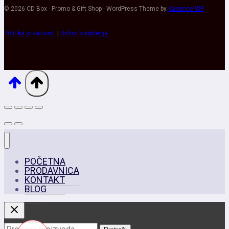
© 2026 CD Box - Promo & Gift Shop - WordPress Theme by
Kadence WP
Politika privatnosti
|
Uslovi korišćenja
POČETNA
PRODAVNICA
KONTAKT
BLOG
Pretraga