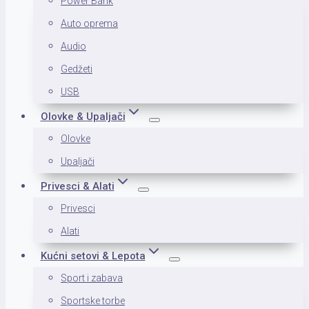
Power Bank
Auto oprema
Audio
Gedžeti
USB
Olovke & Upaljači
Olovke
Upaljači
Privesci & Alati
Privesci
Alati
Kućni setovi & Lepota
Sport i zabava
Sportske torbe