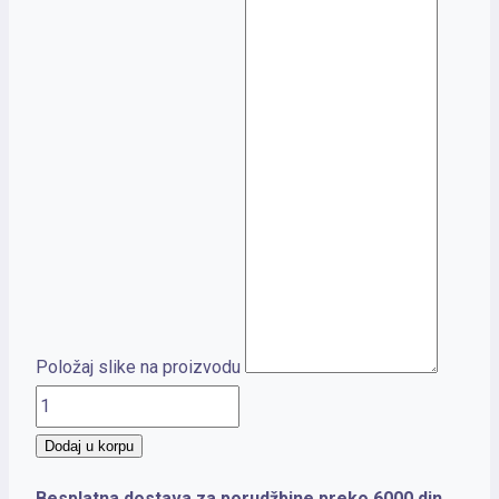
Položaj slike na proizvodu
SEAGULL
količina
Dodaj u korpu
Besplatna dostava za porudžbine preko 6000 din.