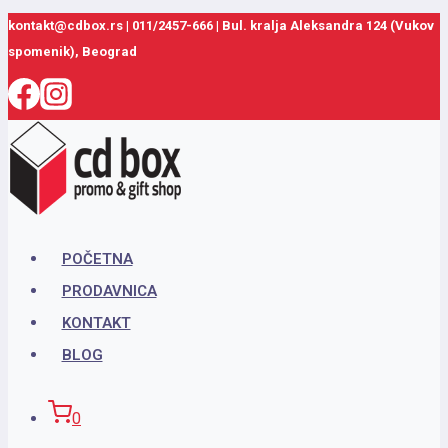
Skip
kontakt@cdbox.rs
|
011/2457-666
|
Bul. kralja Aleksandra 124 (Vukov
spomenik), Beograd
to
content
POČETNA
PRODAVNICA
KONTAKT
BLOG
0