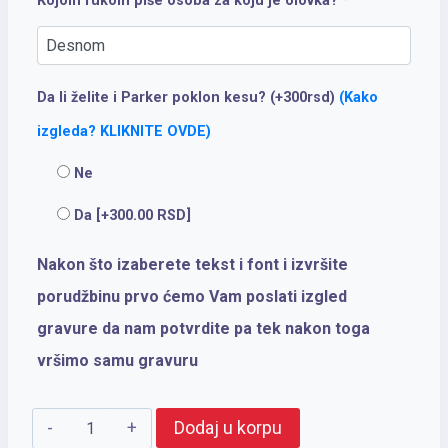
Kojom rukom piše osoba za koju je olovka?
*
Da li želite i Parker poklon kesu? (+300rsd)
(Kako
izgleda? KLIKNITE OVDE)
Ne
Da
[+300.00 RSD]
Nakon što izaberete tekst i font i izvršite
porudžbinu prvo ćemo Vam poslati izgled
gravure da nam potvrdite pa tek nakon toga
vršimo samu gravuru
PARKER
Dodaj u korpu