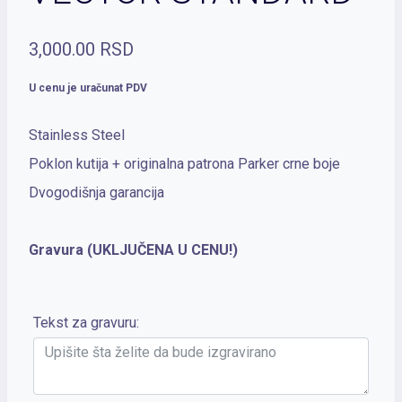
3,000.00
RSD
U cenu je uračunat PDV
Stainless Steel
Poklon kutija + originalna patrona Parker crne boje
Dvogodišnja garancija
Gravura (UKLJUČENA U CENU!)
Tekst za gravuru: