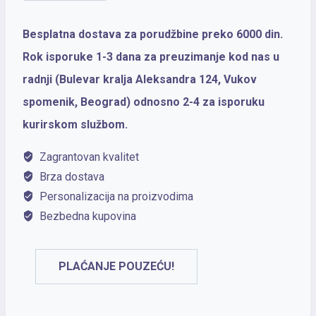
Royal
roler
Besplatna dostava za porudžbine preko 6000 din.
VECTOR
Rok isporuke 1-3 dana za preuzimanje kod nas u
STANDARD
radnji (Bulevar kralja Aleksandra 124, Vukov
količina
spomenik, Beograd) odnosno 2-4 za isporuku
kurirskom službom.
Zagrantovan kvalitet
Brza dostava
Personalizacija na proizvodima
Bezbedna kupovina
PLAĆANJE POUZEĆU!