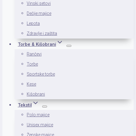
Vinski setovi
Dečije majice
Lepota
Zdravlje i zaštita
Torbe & Kišobrani
Rančevi
Torbe
Sportske torbe
Kese
Kišobrani
Tekstil
Polo majice
Unisex majice
Ženske majice