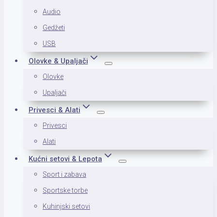
Audio
Gedžeti
USB
Olovke & Upaljači
Olovke
Upaljači
Privesci & Alati
Privesci
Alati
Kućni setovi & Lepota
Sport i zabava
Sportske torbe
Kuhinjski setovi