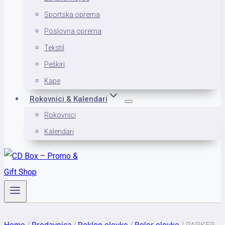
Sportska oprema
Poslovna oprema
Tekstil
Peškiri
Kape
Rokovnici & Kalendari
Rokovnici
Kalendari
Home
/
Prodavnica
/
Poklon olovke
/
Roler olovke
/
PARKER