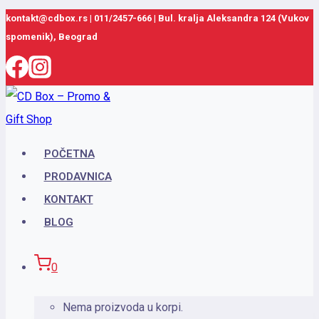
Skip
kontakt@cdbox.rs
|
011/2457-666
|
Bul. kralja Aleksandra 124 (Vukov
spomenik), Beograd
to
content
POČETNA
PRODAVNICA
KONTAKT
BLOG
0
Nema proizvoda u korpi.