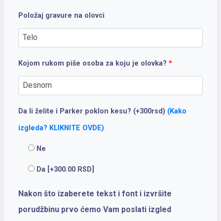
Položaj gravure na olovci
Kojom rukom piše osoba za koju je olovka?
*
Da li želite i Parker poklon kesu? (+300rsd)
(Kako
izgleda? KLIKNITE OVDE)
Ne
Da
[+300.00 RSD]
Nakon što izaberete tekst i font i izvršite
porudžbinu prvo ćemo Vam poslati izgled