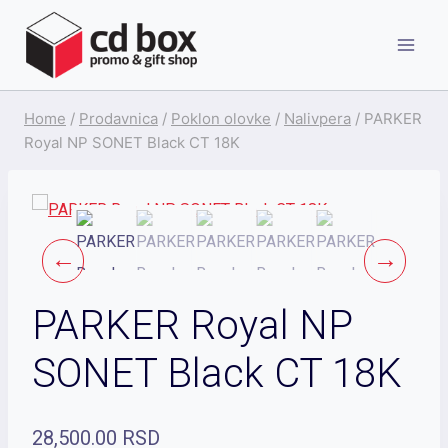
Skip
to
content
Home
/
Prodavnica
/
Poklon olovke
/
Nalivpera
/
PARKER
Royal NP SONET Black CT 18K
PARKER Royal NP
SONET Black CT 18K
28,500.00
RSD