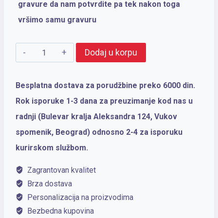
gravure da nam potvrdite pa tek nakon toga
vršimo samu gravuru
PARKER
Dodaj u korpu
Royal
NP
Besplatna dostava za porudžbine preko 6000 din.
SONET
Rok isporuke 1-3 dana za preuzimanje kod nas u
Black
radnji (Bulevar kralja Aleksandra 124, Vukov
CT
spomenik, Beograd) odnosno 2-4 za isporuku
18K
kurirskom službom.
količina
Zagrantovan kvalitet
Brza dostava
Personalizacija na proizvodima
Bezbedna kupovina