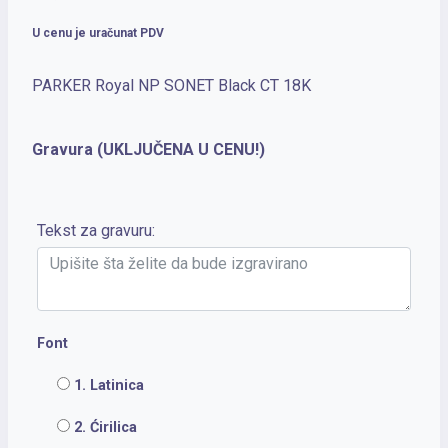
U cenu je uračunat PDV
PARKER Royal NP SONET Black CT 18K
Gravura (UKLJUČENA U CENU!)
Tekst za gravuru:
Font
1. Latinica
2. Ćirilica