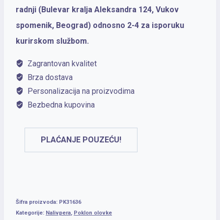
Prem
radnji (Bulevar kralja Aleksandra 124, Vukov
Dark
spomenik, Beograd) odnosno 2-4 za isporuku
Violet
kurirskom službom.
CT
Zagrantovan kvalitet
F
Brza dostava
količina
Personalizacija na proizvodima
Bezbedna kupovina
PLAĆANJE POUZEĆU!
Šifra proizvoda:
PK31636
Kategorije:
Nalivpera
,
Poklon olovke