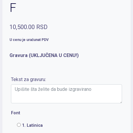
F
10,500.00
RSD
U cenu je uračunat PDV
Gravura (UKLJUČENA U CENU!)
Tekst za gravuru:
Font
1. Latinica