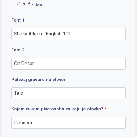
2. Ćirilica
Font 1
Font 2
Položaj gravure na olovci
Kojom rukom piše osoba za koju je olovka?
*