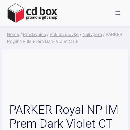
Skip
to
content
Home
/
Prodavnica
/
Poklon olovke
/
Nalivpera
/
PARKER
Royal NP IM Prem Dark Violet CT F
PARKER Royal NP IM
Prem Dark Violet CT