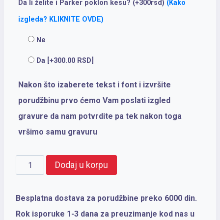
Da li želite i Parker poklon kesu? (+300rsd)
(Kako
izgleda? KLIKNITE OVDE)
Ne
Da
[+300.00 RSD]
Nakon što izaberete tekst i font i izvršite
porudžbinu prvo ćemo Vam poslati izgled
gravure da nam potvrdite pa tek nakon toga
vršimo samu gravuru
PARKER
Dodaj u korpu
Royal
NP
Besplatna dostava za porudžbine preko 6000 din.
IM
Rok isporuke 1-3 dana za preuzimanje kod nas u