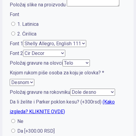
Položaj slike na proizvodu
Font
1. Latinica
2. Ćirilica
Font 1
Font 2
Položaj gravure na olovci
Kojom rukom piše osoba za koju je olovka?
*
Položaj gravure na rokovniku
Da li želite i Parker poklon kesu? (+300rsd)
(Kako
izgleda? KLIKNITE OVDE)
Ne
Da
[+300.00 RSD]