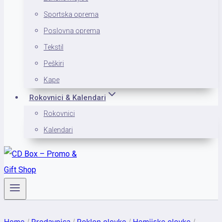
Sportska oprema
Poslovna oprema
Tekstil
Peškiri
Kape
Rokovnici & Kalendari
Rokovnici
Kalendari
Home
/
Prodavnica
/
Poklon olovke
/
Hemijske olovke
/