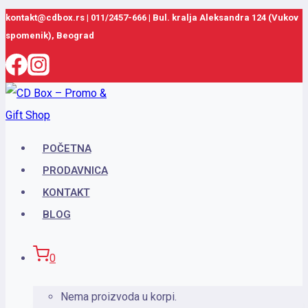
Skip
kontakt@cdbox.rs
|
011/2457-666
|
Bul. kralja Aleksandra 124 (Vukov
spomenik), Beograd
to
content
POČETNA
PRODAVNICA
KONTAKT
BLOG
0
Nema proizvoda u korpi.