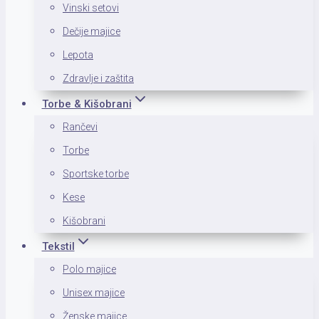
Vinski setovi
Dečije majice
Lepota
Zdravlje i zaštita
Torbe & Kišobrani
Rančevi
Torbe
Sportske torbe
Kese
Kišobrani
Tekstil
Polo majice
Unisex majice
Ženske majice