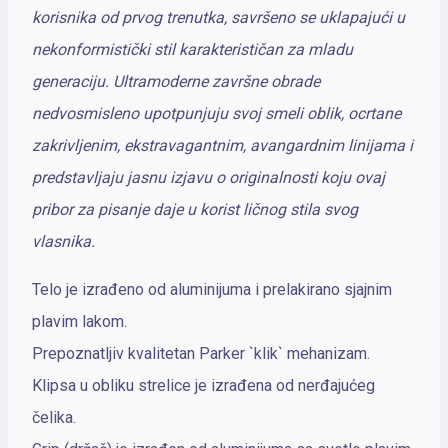
korisnika od prvog trenutka, savršeno se uklapajući u
nekonformistički stil karakterističan za mladu
generaciju. Ultramoderne završne obrade
nedvosmisleno upotpunjuju svoj smeli oblik, ocrtane
zakrivljenim, ekstravagantnim, avangardnim linijama i
predstavljaju jasnu izjavu o originalnosti koju ovaj
pribor za pisanje daje u korist ličnog stila svog
vlasnika.
Telo je izrađeno od aluminijuma i prelakirano sjajnim
plavim lakom.
Prepoznatljiv kvalitetan Parker `klik` mehanizam.
Klipsa u obliku strelice je izrađena od nerđajućeg
čelika.