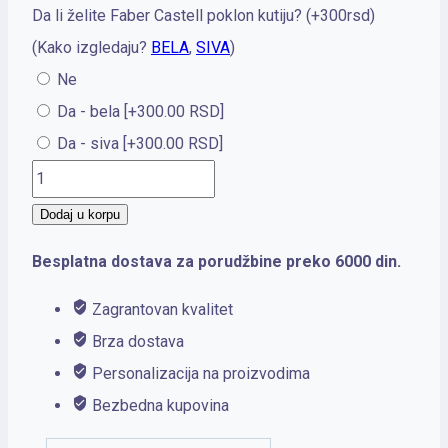
Da li želite Faber Castell poklon kutiju? (+300rsd)
(Kako izgledaju?
BELA
,
SIVA
)
Ne
Da - bela
[+300.00 RSD]
Da - siva
[+300.00 RSD]
PARKER
Royal
Dodaj u korpu
HO
Besplatna dostava za porudžbine preko 6000 din.
URBAN
Prem
Zagrantovan kvalitet
Blue
Brza dostava
CT
Personalizacija na proizvodima
količina
Bezbedna kupovina