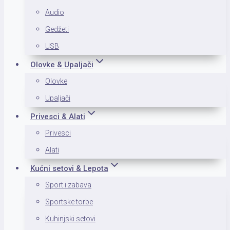
Audio
Gedžeti
USB
Olovke & Upaljači
Olovke
Upaljači
Privesci & Alati
Privesci
Alati
Kućni setovi & Lepota
Sport i zabava
Sportske torbe
Kuhinjski setovi