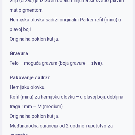
Grip (držač) je izrađen od aluminijuma sa svetlo plavim
mat pigmentom.
Hemijska olovka sadrži originalni Parker refil (minu) u
plavoj boji.
Originalna poklon kutija.
Gravura
Telo – moguća gravura (boja gravure –
siva
).
Pakovanje sadrži:
Hemijsku olovku.
Refil (minu) za hemijsku olovku – u plavoj boji, debljina
traga 1mm – M (medium).
Originalna poklon kutija.
Međunarodna garancija od 2 godine i uputstvo za