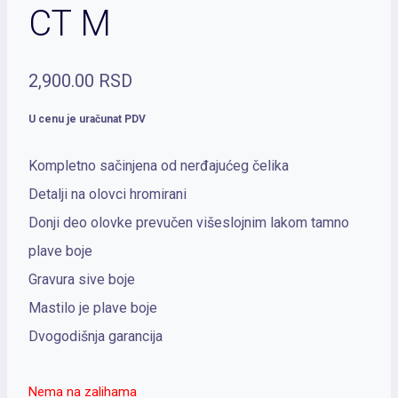
CT M
2,900.00
RSD
U cenu je uračunat PDV
Kompletno sačinjena od nerđajućeg čelika
Detalji na olovci hromirani
Donji deo olovke prevučen višeslojnim lakom tamno
plave boje
Gravura sive boje
Mastilo je plave boje
Dvogodišnja garancija
Nema na zalihama