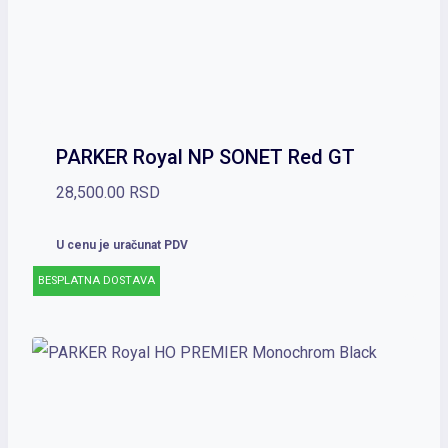
PARKER Royal NP SONET Red GT
28,500.00
RSD
U cenu je uračunat PDV
BESPLATNA DOSTAVA