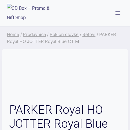
Skip
to
content
Home
/
Prodavnica
/
Poklon olovke
/
Setovi
/
PARKER
Royal HO JOTTER Royal Blue CT M
PARKER Royal HO
JOTTER Royal Blue