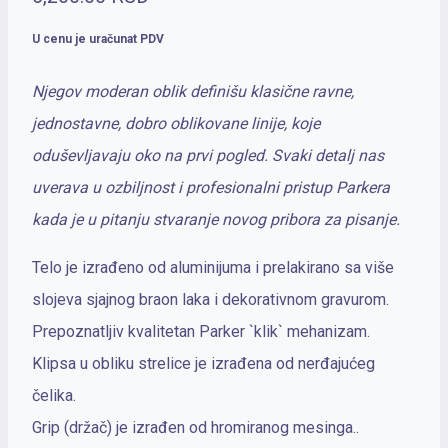
U cenu je uračunat PDV
Njegov moderan oblik definišu klasične ravne,
jednostavne, dobro oblikovane linije, koje
oduševljavaju oko na prvi pogled. Svaki detalj nas
uverava u ozbiljnost i profesionalni pristup Parkera
kada je u pitanju stvaranje novog pribora za pisanje.
Telo je izrađeno od aluminijuma i prelakirano sa više
slojeva sjajnog braon laka i dekorativnom gravurom.
Prepoznatljiv kvalitetan Parker `klik` mehanizam.
Klipsa u obliku strelice je izrađena od nerđajućeg
čelika.
Grip (držač) je izrađen od hromiranog mesinga..