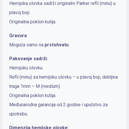
Hemijska olovka sadrži originalni Parker refil (minu) u
plavoj boji.
Originalna poklon kutija.
Gravura
Moguća samo na
prstohvatu
.
Pakovanje sadrži:
Hemijsku olovku.
Refil (minu) za hemijsku olovku – u plavoj boji, debljina
traga 1mm – M (medium).
Originalna poklon kutija.
Međunarodna garancija od 2 godine i uputstvo za
upotrebu.
Dimenzija hemijske olovke: