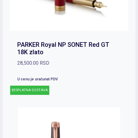
PARKER Royal NP SONET Red GT
18K zlato
28,500.00
RSD
U cenu je uračunat PDV
BESPLATNA DOSTAVA