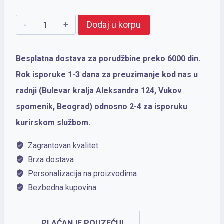
PARKER
Dodaj u korpu
Hemijska
olovka
Besplatna dostava za porudžbine preko 6000 din.
Royal
Rok isporuke 1-3 dana za preuzimanje kod nas u
IM
radnji (Bulevar kralja Aleksandra 124, Vukov
Premium
spomenik, Beograd) odnosno 2-4 za isporuku
Brown
kurirskom službom.
CT
Zagrantovan kvalitet
količina
Brza dostava
Personalizacija na proizvodima
Bezbedna kupovina
PLAĆANJE POUZEĆU!