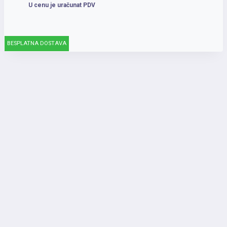
U cenu je uračunat PDV
BESPLATNA DOSTAVA