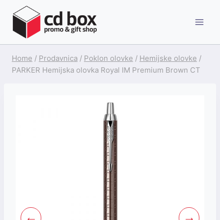
Skip
to
content
Home
/
Prodavnica
/
Poklon olovke
/
Hemijske olovke
/
PARKER Hemijska olovka Royal IM Premium Brown CT