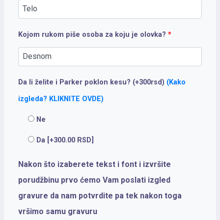
Kojom rukom piše osoba za koju je olovka?
*
Da li želite i Parker poklon kesu? (+300rsd)
(Kako
izgleda? KLIKNITE OVDE)
Ne
Da
[+300.00 RSD]
Nakon što izaberete tekst i font i izvršite
porudžbinu prvo ćemo Vam poslati izgled
gravure da nam potvrdite pa tek nakon toga
vršimo samu gravuru