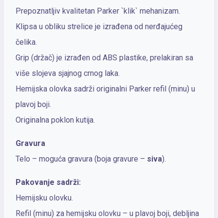
Prepoznatljiv kvalitetan Parker `klik` mehanizam.
Klipsa u obliku strelice je izrađena od nerđajućeg
čelika.
Grip (držač) je izrađen od ABS plastike, prelakiran sa
više slojeva sjajnog crnog laka.
Hemijska olovka sadrži originalni Parker refil (minu) u
plavoj boji.
Originalna poklon kutija.
Gravura
Telo – moguća gravura (boja gravure –
siva
).
Pakovanje sadrži:
Hemijsku olovku.
Refil (minu) za hemijsku olovku – u plavoj boji, debljina