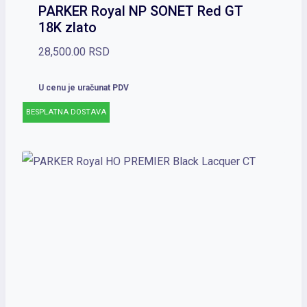
PARKER Royal NP SONET Red GT
18K zlato
28,500.00
RSD
U cenu je uračunat PDV
BESPLATNA DOSTAVA