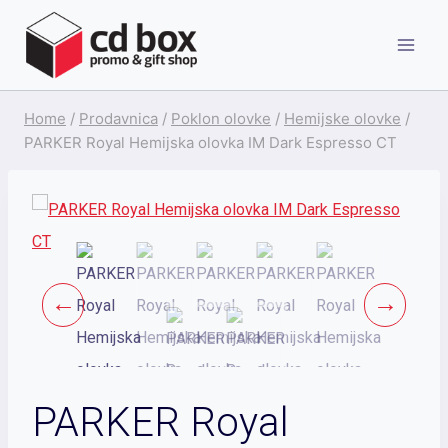
Skip
to
content
Home
/
Prodavnica
/
Poklon olovke
/
Hemijske olovke
/
PARKER Royal Hemijska olovka IM Dark Espresso CT
PARKER Royal