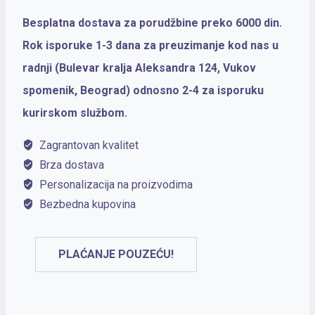
Hemijska
Besplatna dostava za porudžbine preko 6000 din.
olovka
Rok isporuke 1-3 dana za preuzimanje kod nas u
IM
radnji (Bulevar kralja Aleksandra 124, Vukov
Dark
spomenik, Beograd) odnosno 2-4 za isporuku
Espresso
kurirskom službom.
CT
Zagrantovan kvalitet
količina
Brza dostava
Personalizacija na proizvodima
Bezbedna kupovina
PLAĆANJE POUZEĆU!