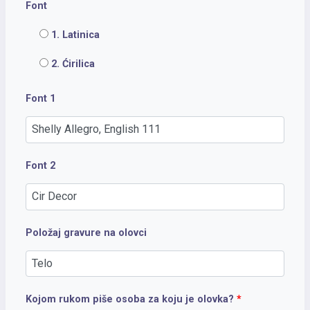
Font
1. Latinica
2. Ćirilica
Font 1
Font 2
Položaj gravure na olovci
Kojom rukom piše osoba za koju je olovka?
*