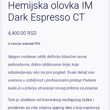
Hemijska olovka IM
Dark Espresso CT
4,400.00
RSD
U cenu je uračunat PDV
Njegov moderan oblik definišu klasične ravne,
jednostavne, dobro oblikovane linije, koje
oduševljavaju oko na prvi pogled. Svaki detalj nas
uverava u ozbiljnost i profesionalni pristup Parkera
kada je u pitanju stvaranje novog pribora za pisanje.
Telo je izrađeno od hromiranog nerđajućeg čelika i
prelakiran sa više slojeva sjajnog laka u boji espressa.