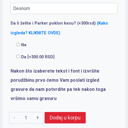
Da li želite i Parker poklon kesu? (+300rsd)
(Kako
izgleda? KLIKNITE OVDE)
Ne
Da
[+300.00 RSD]
Nakon što izaberete tekst i font i izvršite
porudžbinu prvo ćemo Vam poslati izgled
gravure da nam potvrdite pa tek nakon toga
vršimo samu gravuru
PARKER
Dodaj u korpu
Royal