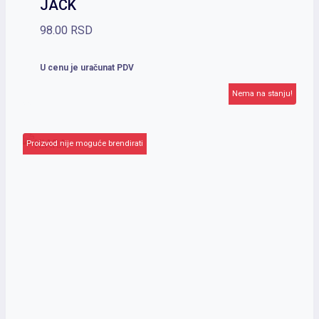
JACK
98.00
RSD
U cenu je uračunat PDV
Nema na stanju!
Proizvod nije moguće brendirati