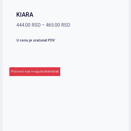
KIARA
Raspon
444.00
RSD
–
465.00
RSD
cena:
U cenu je uračunat PDV
od
444.00 RSD
do
465.00 RSD
Proizvod nije moguće brendirati