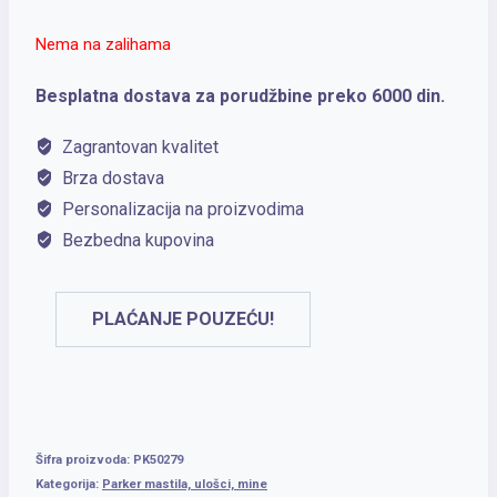
Nema na zalihama
Besplatna dostava za porudžbine preko 6000 din.
Zagrantovan kvalitet
Brza dostava
Personalizacija na proizvodima
Bezbedna kupovina
PLAĆANJE POUZEĆU!
Šifra proizvoda:
PK50279
Kategorija:
Parker mastila, ulošci, mine