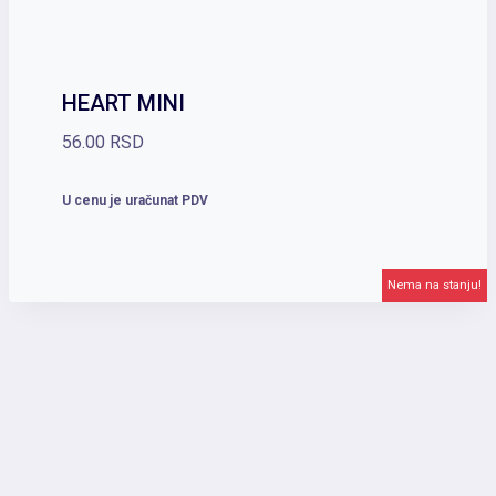
HEART MINI
56.00
RSD
U cenu je uračunat PDV
Nema na stanju!