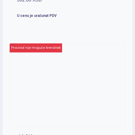
U cenu je uračunat PDV
Proizvod nije moguće brendirati