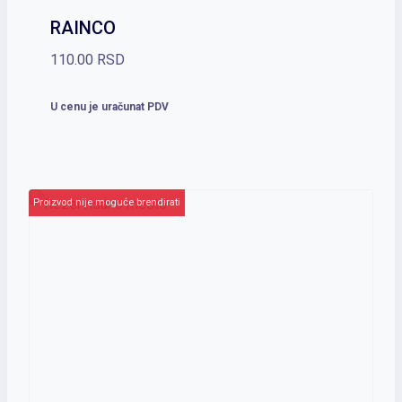
RAINCO
110.00
RSD
U cenu je uračunat PDV
Proizvod nije moguće brendirati