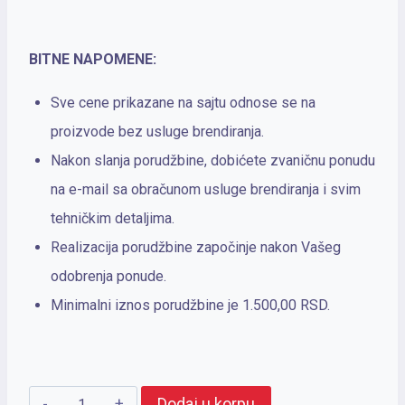
BITNE NAPOMENE:
Sve cene prikazane na sajtu odnose se na
proizvode bez usluge brendiranja.
Nakon slanja porudžbine, dobićete zvaničnu ponudu
na e-mail sa obračunom usluge brendiranja i svim
tehničkim detaljima.
Realizacija porudžbine započinje nakon Vašeg
odobrenja ponude.
Minimalni iznos porudžbine je 1.500,00 RSD.
PARKER
Dodaj u korpu