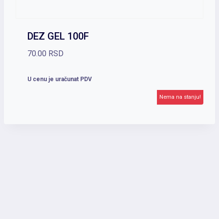
DEZ GEL 100F
70.00
RSD
U cenu je uračunat PDV
Nema na stanju!