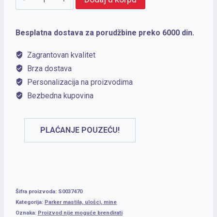
mastilo
boca
Besplatna dostava za porudžbine preko 6000 din.
57ml
Zagrantovan kvalitet
QUINK
Brza dostava
Perm
Personalizacija na proizvodima
Blue
Bezbedna kupovina
količina
PLAĆANJE POUZEĆU!
Šifra proizvoda:
S0037470
Kategorija:
Parker mastila, ulošci, mine
Oznaka:
Proizvod nije moguće brendirati