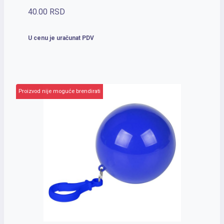
40.00
RSD
U cenu je uračunat PDV
Proizvod nije moguće brendirati