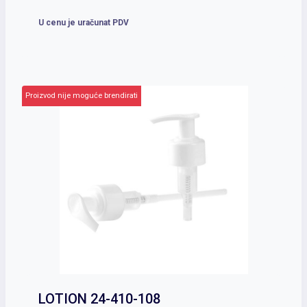
U cenu je uračunat PDV
Proizvod nije moguće brendirati
LOTION 24-410-108