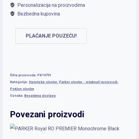
Metal
Personalizacija na proizvodima
Grey
Bezbedna kupovina
PGT
količina
PLAĆANJE POUZEĆU!
Šifra proizvoda:
PK19791
Kategorije:
Hemijske olovke
,
Parker olovke - istaknuti proizvodi
,
Poklon olovke
Oznaka:
Besplatna dostava
Povezani proizvodi