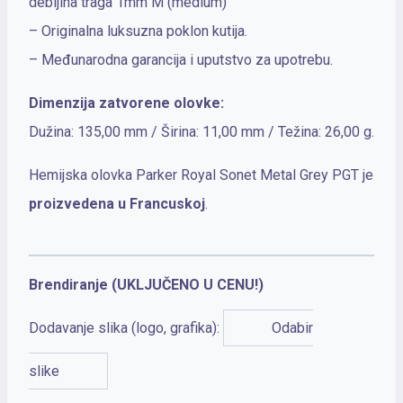
debljina traga 1mm M (medium)
– Originalna luksuzna poklon kutija.
– Međunarodna garancija i uputstvo za upotrebu.
Dimenzija zatvorene olovke:
Dužina: 135,00 mm / Širina: 11,00 mm / Težina: 26,00 g.
Hemijska olovka Parker Royal Sonet Metal Grey PGT je
proizvedena u Francuskoj
.
Brendiranje (UKLJUČENO U CENU!)
Dodavanje slika (logo, grafika):
Odabir
slike