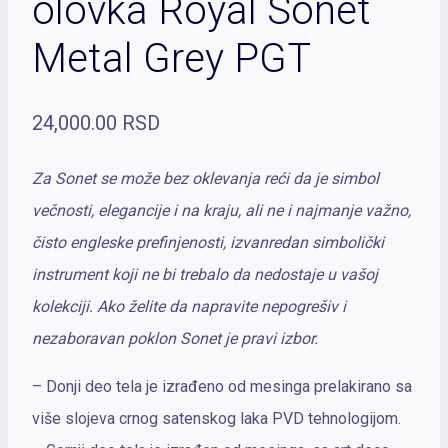
olovka Royal Sonet
Metal Grey PGT
24,000.00
RSD
Za Sonet se može bez oklevanja reći da je simbol
večnosti, elegancije i na kraju, ali ne i najmanje važno,
čisto engleske prefinjenosti, izvanredan simbolički
instrument koji ne bi trebalo da nedostaje u vašoj
kolekciji. Ako želite da napravite nepogrešiv i
nezaboravan poklon Sonet je pravi izbor.
– Donji deo tela je izrađeno od mesinga prelakirano sa
više slojeva crnog satenskog laka PVD tehnologijom.