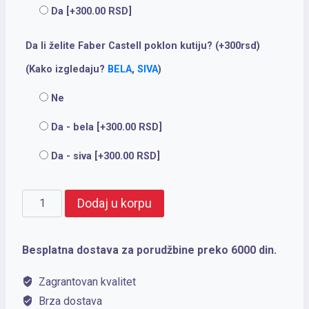
Da
[+300.00 RSD]
Da li želite Faber Castell poklon kutiju? (+300rsd)
(Kako izgledaju?
BELA
,
SIVA
)
Ne
Da - bela
[+300.00 RSD]
Da - siva
[+300.00 RSD]
Parker
Dodaj u korpu
Hemijska
olovka
Besplatna dostava za porudžbine preko 6000 din.
Royal
Zagrantovan kvalitet
Sonet
Brza dostava