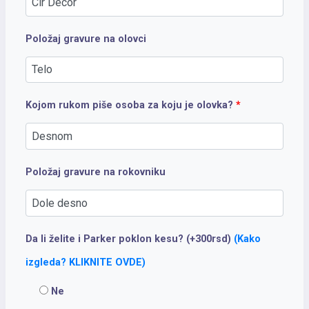
Položaj gravure na olovci
Kojom rukom piše osoba za koju je olovka?
*
Položaj gravure na rokovniku
Da li želite i Parker poklon kesu? (+300rsd)
(Kako
izgleda? KLIKNITE OVDE)
Ne