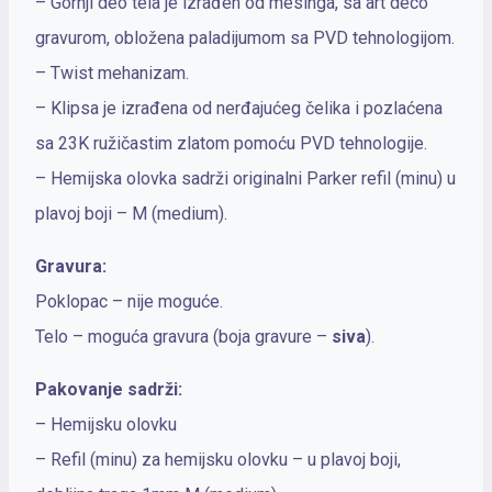
– Gornji deo tela je izrađen od mesinga, sa art deco
gravurom, obložena paladijumom sa PVD tehnologijom.
– Twist mehanizam.
– Klipsa je izrađena od nerđajućeg čelika i pozlaćena
sa 23K ružičastim zlatom pomoću PVD tehnologije.
– Hemijska olovka sadrži originalni Parker refil (minu) u
plavoj boji – M (medium).
Gravura:
Poklopac – nije moguće.
Telo – moguća gravura (boja gravure –
siva
).
Pakovanje sadrži:
– Hemijsku olovku
– Refil (minu) za hemijsku olovku – u plavoj boji,