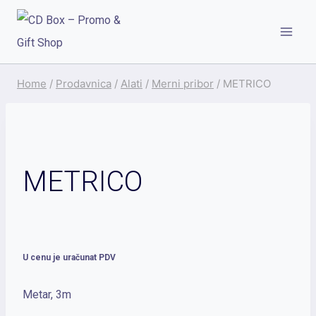
Skip
to
content
Home
/
Prodavnica
/
Alati
/
Merni pribor
/
METRICO
METRICO
U cenu je uračunat PDV
Metar, 3m