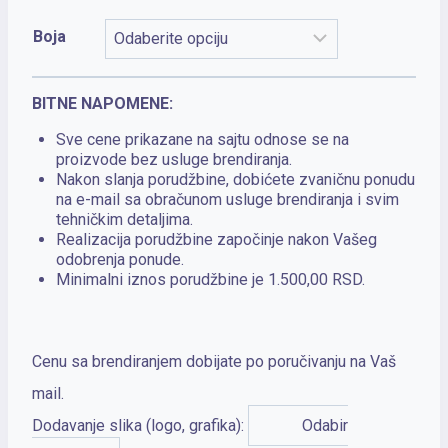
Boja
BITNE NAPOMENE:
Sve cene prikazane na sajtu odnose se na
proizvode bez usluge brendiranja.
Nakon slanja porudžbine, dobićete zvaničnu ponudu
na e-mail sa obračunom usluge brendiranja i svim
tehničkim detaljima.
Realizacija porudžbine započinje nakon Vašeg
odobrenja ponude.
Minimalni iznos porudžbine je 1.500,00 RSD.
Cenu sa brendiranjem dobijate po poručivanju na Vaš
mail.
Dodavanje slika (logo, grafika):
Odabir