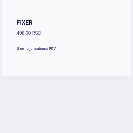
FIXER
408.00
RSD
U cenu je uračunat PDV