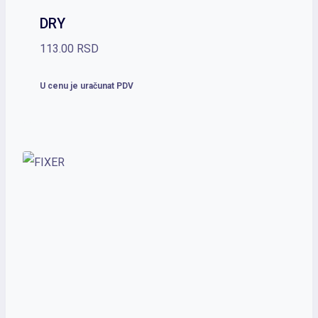
DRY
113.00
RSD
U cenu je uračunat PDV