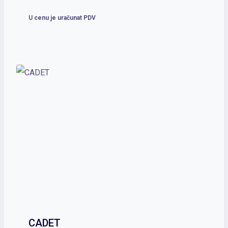
U cenu je uračunat PDV
CADET