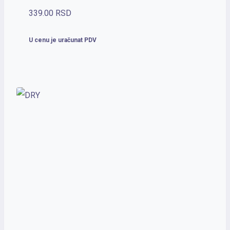
339.00
RSD
U cenu je uračunat PDV