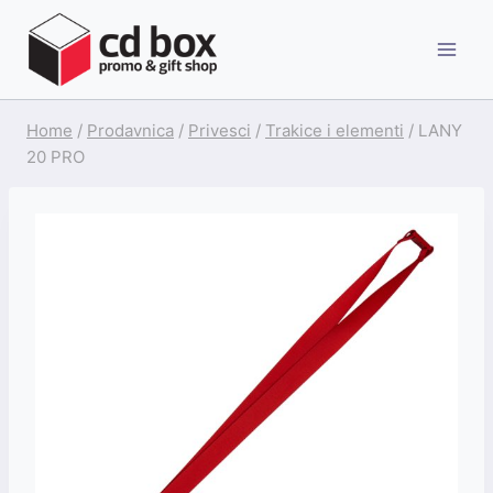
Skip
to
content
Home
/
Prodavnica
/
Privesci
/
Trakice i elementi
/
LANY
20 PRO