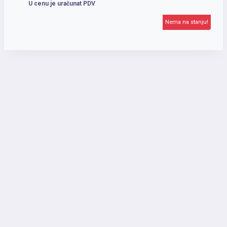
U cenu je uračunat PDV
od
Nema na stanju!
113.00 RSD
do
120.00 RSD