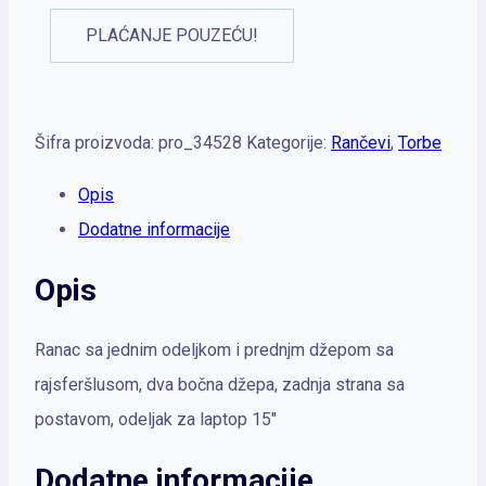
PLAĆANJE POUZEĆU!
Šifra proizvoda:
pro_34528
Kategorije:
Rančevi
,
Torbe
Opis
Dodatne informacije
Opis
Ranac sa jednim odeljkom i prednjm džepom sa
rajsferšlusom, dva bočna džepa, zadnja strana sa
postavom, odeljak za laptop 15″
Dodatne informacije