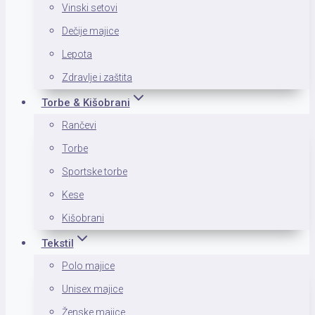
Vinski setovi
Dečije majice
Lepota
Zdravlje i zaštita
Torbe & Kišobrani
Rančevi
Torbe
Sportske torbe
Kese
Kišobrani
Tekstil
Polo majice
Unisex majice
Ženske majice