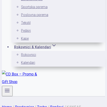
Sportska oprema
Poslovna oprema
Tekstil
Peškiri
Kape
Rokovnici & Kalendari
Rokovnici
Kalendari
Home
/
Prodavnica
/
Torbe
/
Rančevi
/
KANSAS