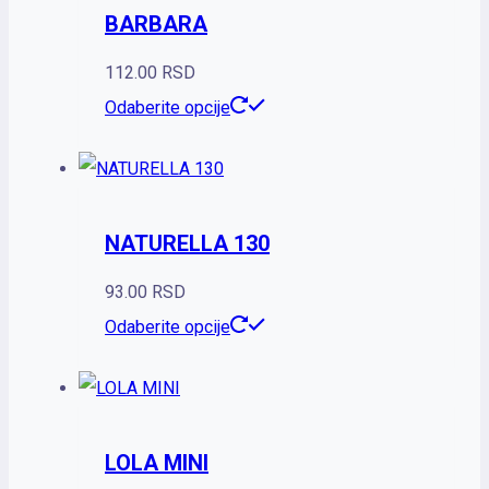
BARBARA
varijanti.
Opcije
112.00
RSD
mogu
Ovaj
Odaberite opcije
biti
proizvod
izabrane
ima
na
više
stranici
NATURELLA 130
varijanti.
proizvoda.
Opcije
93.00
RSD
mogu
Ovaj
Odaberite opcije
biti
proizvod
izabrane
ima
na
više
stranici
LOLA MINI
varijanti.