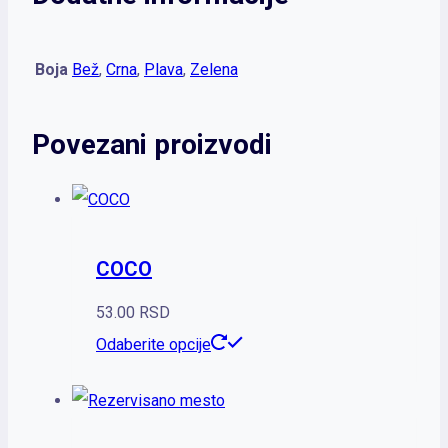
Boja
Bež
,
Crna
,
Plava
,
Zelena
Povezani proizvodi
COCO
53.00
RSD
Ovaj
Odaberite opcije
proizvod
ima
više