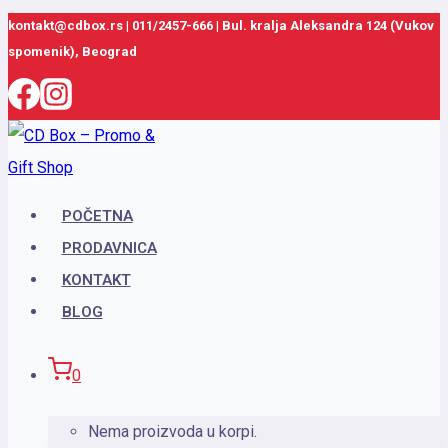
Skip
kontakt@cdbox.rs
|
011/2457-666
|
Bul. kralja Aleksandra 124 (Vukov
spomenik), Beograd
to
content
POČETNA
PRODAVNICA
KONTAKT
BLOG
0
Nema proizvoda u korpi.