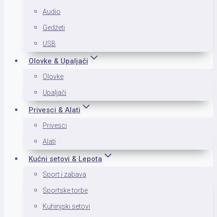
Audio
Gedžeti
USB
Olovke & Upaljači
Olovke
Upaljači
Privesci & Alati
Privesci
Alati
Kućni setovi & Lepota
Sport i zabava
Sportske torbe
Kuhinjski setovi