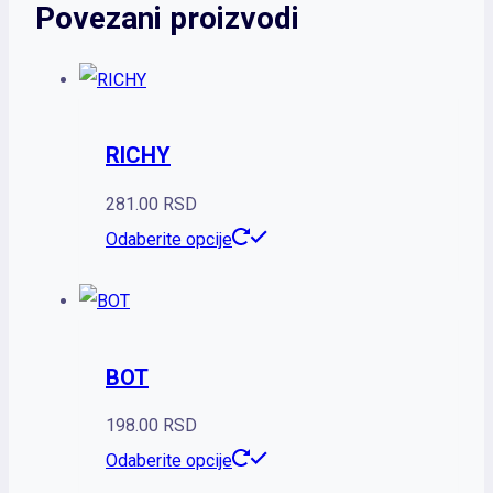
Povezani proizvodi
RICHY
281.00
RSD
Ovaj
Odaberite opcije
proizvod
ima
više
BOT
varijanti.
Opcije
198.00
RSD
mogu
Ovaj
Odaberite opcije
biti