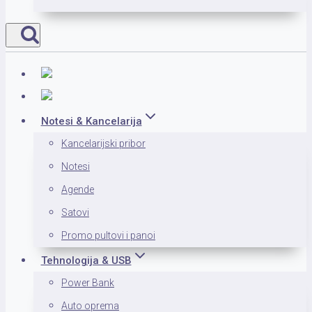
Notesi & Kancelarija
Kancelarijski pribor
Notesi
Agende
Satovi
Promo pultovi i panoi
Tehnologija & USB
Power Bank
Auto oprema