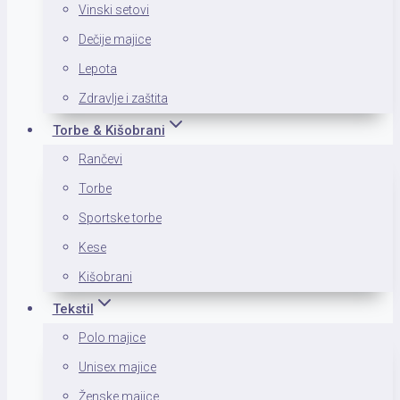
Vinski setovi
Dečije majice
Lepota
Zdravlje i zaštita
Torbe & Kišobrani
Rančevi
Torbe
Sportske torbe
Kese
Kišobrani
Tekstil
Polo majice
Unisex majice
Ženske majice