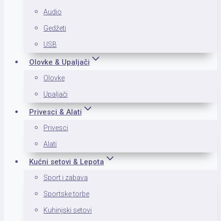
Audio
Gedžeti
USB
Olovke & Upaljači
Olovke
Upaljači
Privesci & Alati
Privesci
Alati
Kućni setovi & Lepota
Sport i zabava
Sportske torbe
Kuhinjski setovi