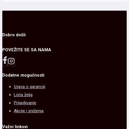
na
više
stranici
varijanti.
proizvoda.
Opcije
mogu
Dobro došli
biti
POVEŽITE SE SA NAMA
izabrane
na
stranici
Dodatne mogućnosti
proizvoda.
Izjava o garanciji
Lista želja
Prijavljivanje
Akcije i sniženja
Važni linkovi