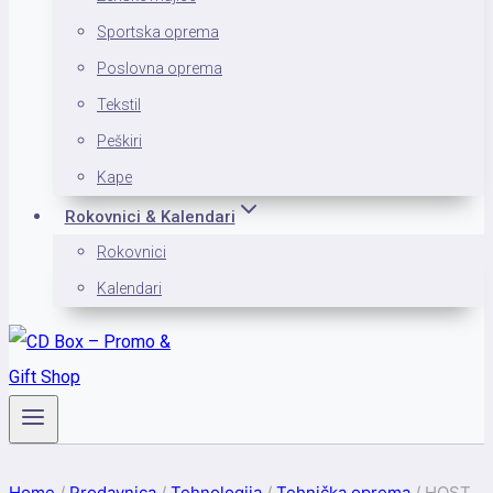
Sportska oprema
Poslovna oprema
Tekstil
Peškiri
Kape
Rokovnici & Kalendari
Rokovnici
Kalendari
Home
/
Prodavnica
/
Tehnologija
/
Tehnička oprema
/
HOST