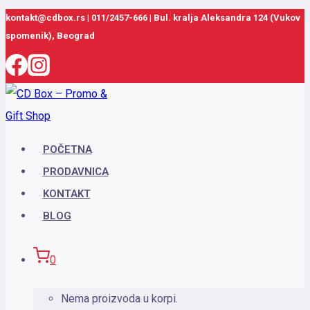
Skip
kontakt@cdbox.rs
|
011/2457-666
|
Bul. kralja Aleksandra 124 (Vukov
spomenik), Beograd
to
content
POČETNA
PRODAVNICA
KONTAKT
BLOG
0
Nema proizvoda u korpi.