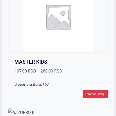
MASTER KIDS
Raspon
197.00
RSD
–
268.00
RSD
cena:
U cenu je uračunat PDV
od
Nema na stanju!
197.00 RSD
do
268.00 RSD