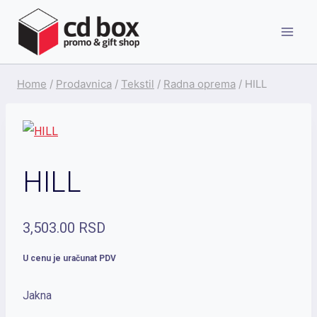
Skip
to
content
Home
/
Prodavnica
/
Tekstil
/
Radna oprema
/
HILL
HILL
3,503.00
RSD
U cenu je uračunat PDV
Jakna