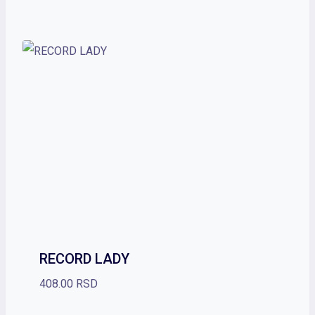
528.00 RSD
do
627.00 RSD
RECORD LADY
408.00
RSD