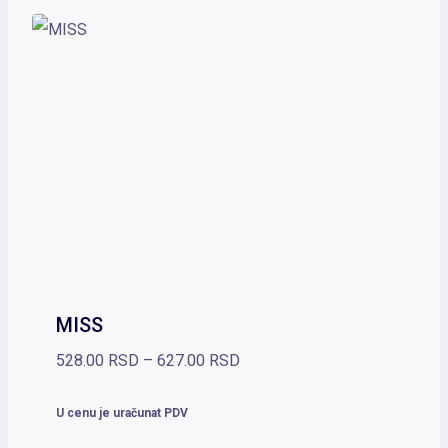
803.00 RSD
MISS
Raspon
528.00
RSD
–
627.00
RSD
cena:
U cenu je uračunat PDV
od