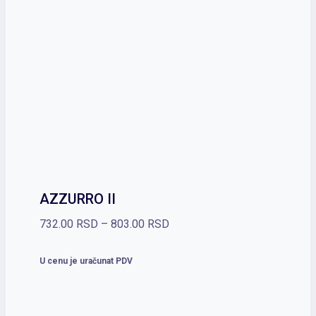
AZZURRO II
Raspon
732.00
RSD
–
803.00
RSD
cena:
U cenu je uračunat PDV
od
732.00 RSD
do