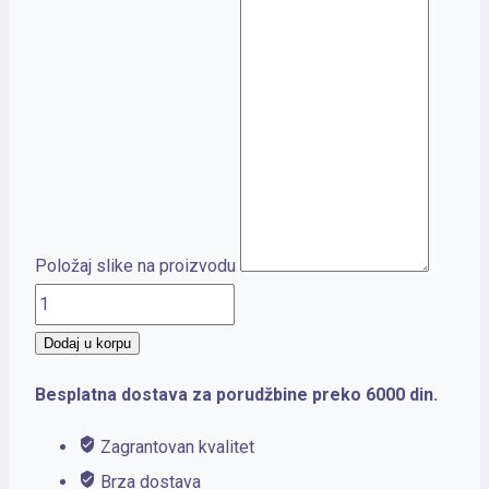
Položaj slike na proizvodu
CRAFT
VEST
Dodaj u korpu
količina
Besplatna dostava za porudžbine preko 6000 din.
Zagrantovan kvalitet
Brza dostava