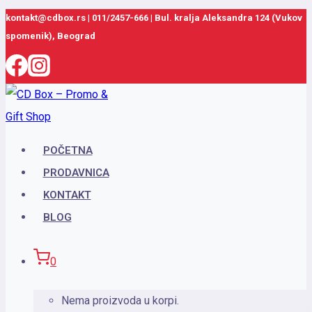
Skip
kontakt@cdbox.rs
|
011/2457-666
|
Bul. kralja Aleksandra 124 (Vukov
spomenik), Beograd
to
content
POČETNA
PRODAVNICA
KONTAKT
BLOG
0
Nema proizvoda u korpi.