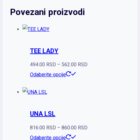
Povezani proizvodi
TEE LADY
Raspon
494.00
RSD
–
562.00
RSD
Ovaj
cena:
Odaberite opcije
proizvod
od
ima
494.00 RSD
više
do
UNA LSL
varijanti.
562.00 RSD
Opcije
Raspon
816.00
RSD
–
860.00
RSD
mogu
Ovaj
cena:
Odaberite opcije