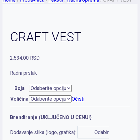
CRAFT VEST
2,534.00
RSD
Radni prsluk
Boja
Veličina
Očisti
Brendiranje (UKLJUČENO U CENU!)
Dodavanje slika (logo, grafika):
Odabir