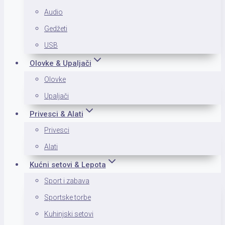
Audio
Gedžeti
USB
Olovke & Upaljači
Olovke
Upaljači
Privesci & Alati
Privesci
Alati
Kućni setovi & Lepota
Sport i zabava
Sportske torbe
Kuhinjski setovi