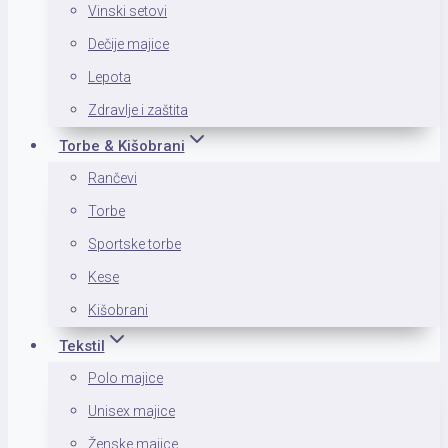
Vinski setovi
Dečije majice
Lepota
Zdravlje i zaštita
Torbe & Kišobrani
Rančevi
Torbe
Sportske torbe
Kese
Kišobrani
Tekstil
Polo majice
Unisex majice
Ženske majice