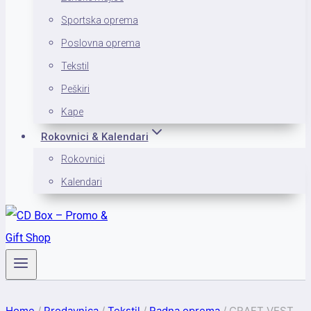
Sportska oprema
Poslovna oprema
Tekstil
Peškiri
Kape
Rokovnici & Kalendari
Rokovnici
Kalendari
Home
/
Prodavnica
/
Tekstil
/
Radna oprema
/
CRAFT VEST