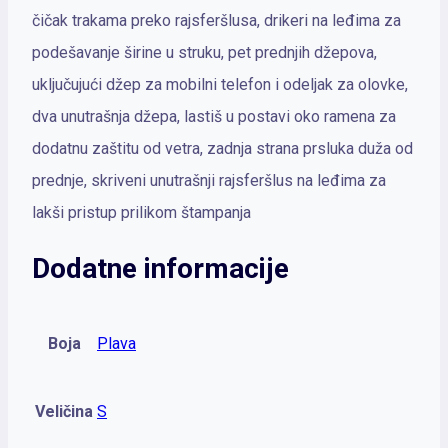
čičak trakama preko rajsferšlusa, drikeri na leđima za
podešavanje širine u struku, pet prednjih džepova,
uključujući džep za mobilni telefon i odeljak za olovke,
dva unutrašnja džepa, lastiš u postavi oko ramena za
dodatnu zaštitu od vetra, zadnja strana prsluka duža od
prednje, skriveni unutrašnji rajsferšlus na leđima za
lakši pristup prilikom štampanja
Dodatne informacije
Boja
Plava
Veličina
S