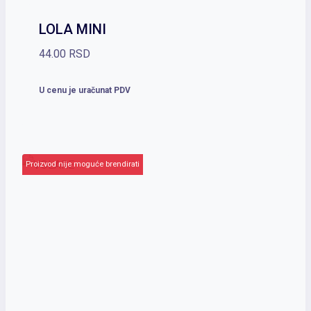
LOLA MINI
44.00
RSD
U cenu je uračunat PDV
Proizvod nije moguće brendirati