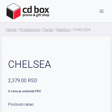
Skip
to
content
Home
/
Prodavnica
/
Torbe
/
Rančevi
/
CHELSEA
CHELSEA
2,379.00
RSD
U cenu je uračunat PDV
Poslovni ranac