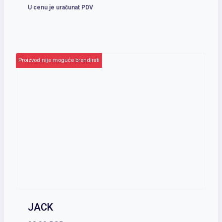
U cenu je uračunat PDV
Proizvod nije moguće brendirati
JACK