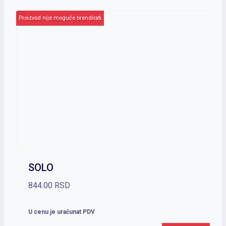
Proizvod nije moguće brendirati
SOLO
844.00
RSD
U cenu je uračunat PDV