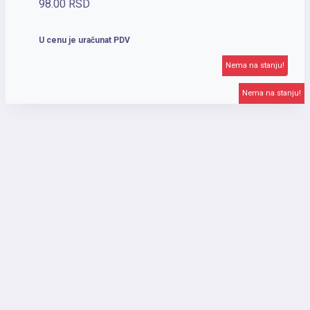
98.00
RSD
U cenu je uračunat PDV
Nema na stanju!
Nema na stanju!