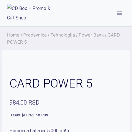
Skip
to
content
Home
/
Prodavnica
/
Tehnologija
/
Power Bank
/
CARD
POWER 5
CARD POWER 5
984.00
RSD
U cenu je uračunat PDV
Pomoćna baterija, 5.000 mAh