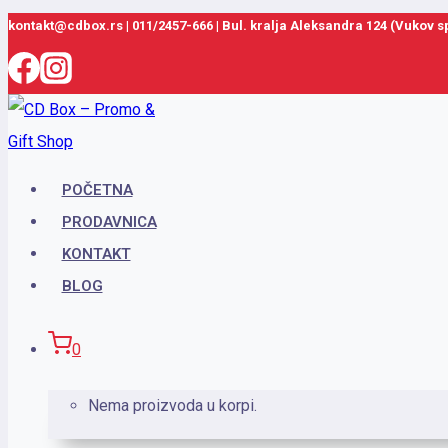
Skip
kontakt@cdbox.rs
|
011/2457-666
|
Bul. kralja Aleksandra 124 (Vukov 
to
content
POČETNA
PRODAVNICA
KONTAKT
BLOG
0
Nema proizvoda u korpi.