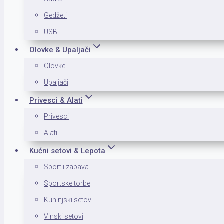
Gedžeti
USB
Olovke & Upaljači
Olovke
Upaljači
Privesci & Alati
Privesci
Alati
Kućni setovi & Lepota
Sport i zabava
Sportske torbe
Kuhinjski setovi
Vinski setovi