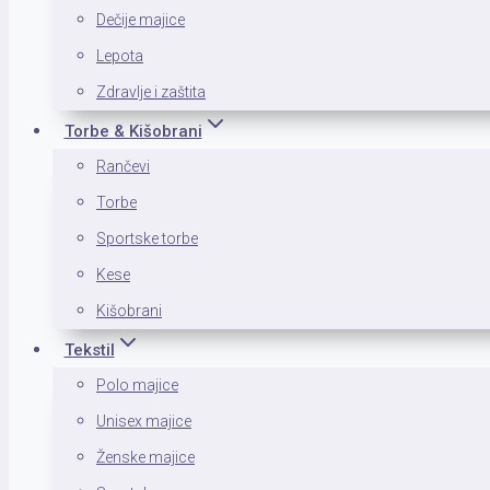
Dečije majice
Lepota
Zdravlje i zaštita
Torbe & Kišobrani
Rančevi
Torbe
Sportske torbe
Kese
Kišobrani
Tekstil
Polo majice
Unisex majice
Ženske majice