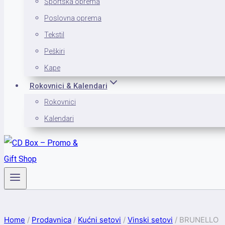
Sportska oprema
Poslovna oprema
Tekstil
Peškiri
Kape
Rokovnici & Kalendari
Rokovnici
Kalendari
Home
/
Prodavnica
/
Kućni setovi
/
Vinski setovi
/
BRUNELLO