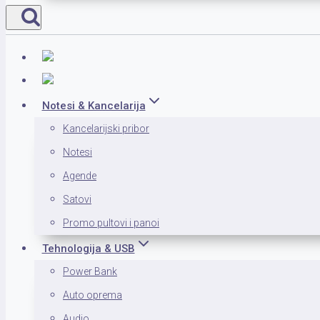
Notesi & Kancelarija
Kancelarijski pribor
Notesi
Agende
Satovi
Promo pultovi i panoi
Tehnologija & USB
Power Bank
Auto oprema
Audio