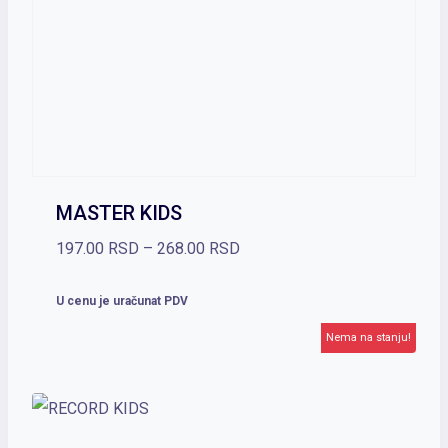
MASTER KIDS
Raspon
197.00
RSD
–
268.00
RSD
cena:
U cenu je uračunat PDV
od
Nema na stanju!
197.00 RSD
do
268.00 RSD