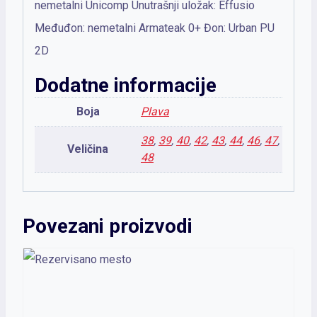
nemetalni Unicomp Unutrašnji uložak: Effusio
Međuđon: nemetalni Armateak 0+ Đon: Urban PU
2D
Dodatne informacije
Boja
Plava
38
,
39
,
40
,
42
,
43
,
44
,
46
,
47
,
Veličina
48
Povezani proizvodi