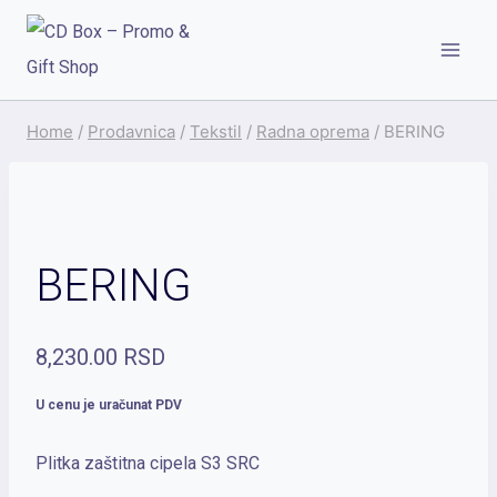
Skip
to
content
Home
/
Prodavnica
/
Tekstil
/
Radna oprema
/
BERING
BERING
8,230.00
RSD
U cenu je uračunat PDV
Plitka zaštitna cipela S3 SRC