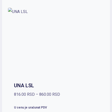
UNA LSL
Raspon
816.00
RSD
–
860.00
RSD
cena:
U cenu je uračunat PDV
od