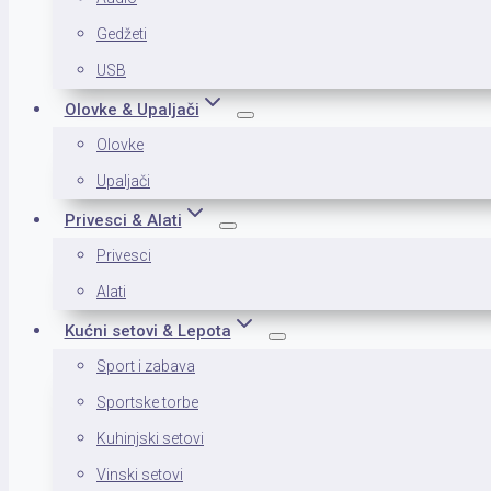
Gedžeti
USB
Olovke & Upaljači
Olovke
Upaljači
Privesci & Alati
Privesci
Alati
Kućni setovi & Lepota
Sport i zabava
Sportske torbe
Kuhinjski setovi
Vinski setovi