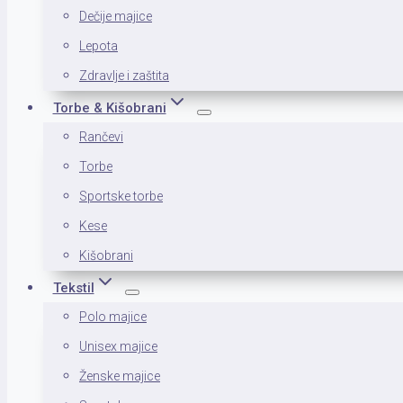
Dečije majice
Lepota
Zdravlje i zaštita
Torbe & Kišobrani
Rančevi
Torbe
Sportske torbe
Kese
Kišobrani
Tekstil
Polo majice
Unisex majice
Ženske majice