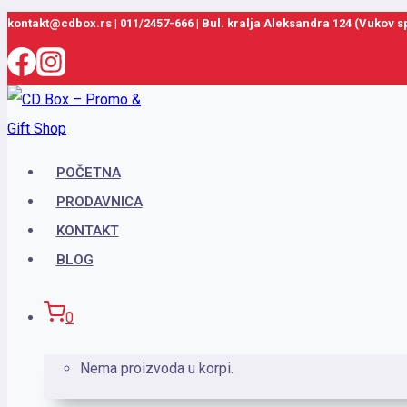
Skip
kontakt@cdbox.rs
|
011/2457-666
|
Bul. kralja Aleksandra 124 (Vukov 
to
content
POČETNA
PRODAVNICA
KONTAKT
BLOG
0
Nema proizvoda u korpi.