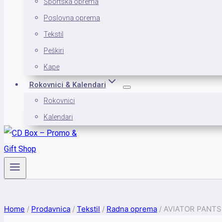
Sportska oprema
Poslovna oprema
Tekstil
Peškiri
Kape
Rokovnici & Kalendari
Rokovnici
Kalendari
Home
/
Prodavnica
/
Tekstil
/
Radna oprema
/
AVIATOR PANTS